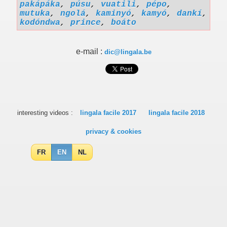
pakápáka
,
púsu
,
vuatili
,
pépo
,
mutuka
,
ngolá
,
kaminyó
,
kamyó
,
dankí
,
kodóndwa
,
prince
,
boáto
e-mail :
dic@lingala.be
interesting videos :
lingala facile 2017
lingala facile 2018
privacy & cookies
FR
EN
NL