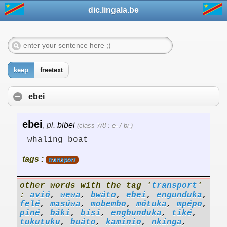
dic.lingala.be
keep
freetext
ebei
ebei
,
pl.
bibei
(class 7/8 : e- / bi-)
whaling boat
tags :
transport
other words with the tag '
transport
'
:
avió
,
wewa
,
bwáto
,
ebei
,
engunduka
,
felé
,
masúwa
,
mobembo
,
mótuka
,
mpépo
,
piné
,
báki
,
bísi
,
engbunduka
,
tiké
,
tukutuku
,
buáto
,
kaminio
,
nkínga
,