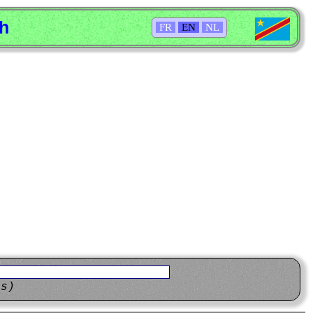
sh
FR
EN
NL
ns)