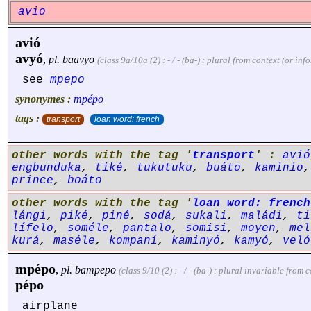
avio
avió
avyó
,
pl.
baavyo
(class 9a/10a (2) : - / - (ba-) : plural from context (or i
see
mpepo
synonymes :
mpépo
tags :
transport
loan word: french
other words with the tag '
transport
' :
avió
engbunduka
,
tiké
,
tukutuku
,
buáto
,
kaminio
prince
,
boáto
other words with the tag '
loan word: french
lángi
,
piké
,
piné
,
sodá
,
sukali
,
maládi
,
ti
lífelo
,
soméle
,
pantalo
,
somisi
,
moyen
,
mel
kurá
,
maséle
,
kompaní
,
kaminyó
,
kamyó
,
veló
mpépo
,
pl.
bampepo
(class 9/10 (2) : - / - (ba-) : plural invariable fro
pépo
airplane