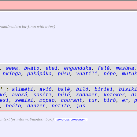
nformal/modern ba-), not with n-/m-)
,
wewa
,
bwáto
,
ebei
,
engunduka
,
felé
,
masúwa
,
nkínga
,
pakápáka
,
púsu
,
vuatili
,
pépo
,
mutu
' :
aliméti
,
avió
,
balé
,
biló
,
biríki
,
bisik
ké
,
avoká
,
soséti
,
búlé
,
kodamer
,
kotoker
,
d
esi
,
semísi
,
mopao
,
courant
,
tur
,
biró
,
er
,
,
boáto
,
danzer
,
petite
,
jus
m context (or informal/modern ba-))
sonorous consonant