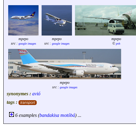
mpepo
mpepo
mpepo
src :
src :
©
google images
google images
pvh
mpepo
src :
google images
synonymes :
avió
tags :
transport
6 examples (
bandakisa
motóbá
) ...