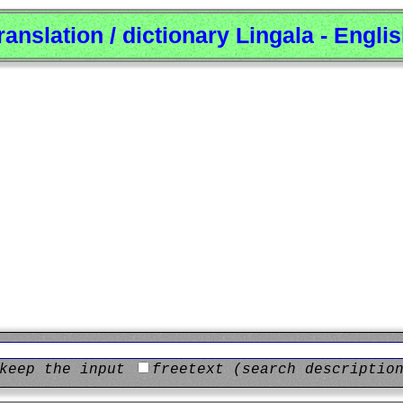
ranslation / dictionary Lingala - Engli
keep the input
freetext (search descriptio