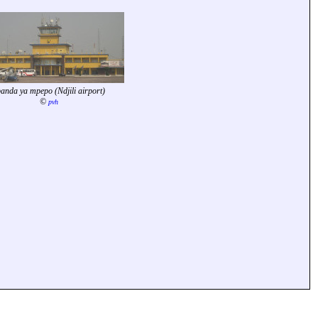
banda ya mpepo (Ndjili airport)
©
pvh