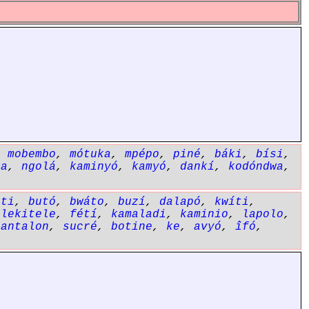
,
mobembo
,
mótuka
,
mpépo
,
piné
,
báki
,
bísi
,
ka
,
ngolá
,
kaminyó
,
kamyó
,
dankí
,
kodóndwa
,
íti
,
butó
,
bwáto
,
buzí
,
dalapó
,
kwíti
,
ilekitele
,
fétí
,
kamaladi
,
kaminio
,
lapolo
,
pantalon
,
sucré
,
botine
,
ke
,
avyó
,
îfó
,