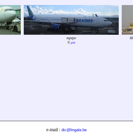
mpepo
li
©
pvh
e-mail :
dic@lingala.be