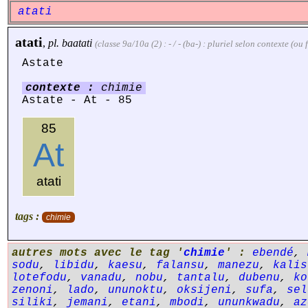
atati
atati
,
pl.
baatati
(classe 9a/10a (2) : - / - (ba-) : pluriel selon contexte (o
Astate
contexte :
chimie
Astate - At - 85
85
At
atati
tags :
chimie
autres mots avec le tag '
chimie
' :
ebendé
,
sodu
,
libidu
,
kaesu
,
falansu
,
manezu
,
kalis
lotefodu
,
vanadu
,
nobu
,
tantalu
,
dubenu
,
ko
zenoni
,
lado
,
ununoktu
,
oksijeni
,
sufa
,
sel
siliki
,
jemani
,
etani
,
mbodi
,
ununkwadu
,
az