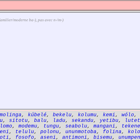
u familier/moderne ba-), pas avec n-/m-)
molinga
,
kúbelé
,
bekelu
,
kolumu
,
kemi
,
wólo
u
,
sitotu
,
balu
,
ladu
,
sekandu
,
yetibu
,
lute
lomo
,
modemu
,
tungu
,
seabolu
,
mangani
,
teken
eni
,
telulu
,
polonu
,
ununmotoba
,
folina
,
kol
oti
,
fosofo
,
aseni
,
antimoni
,
bisemu
,
unumpe