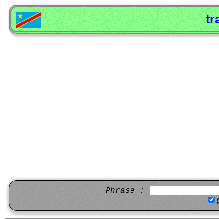
tr
Phrase :