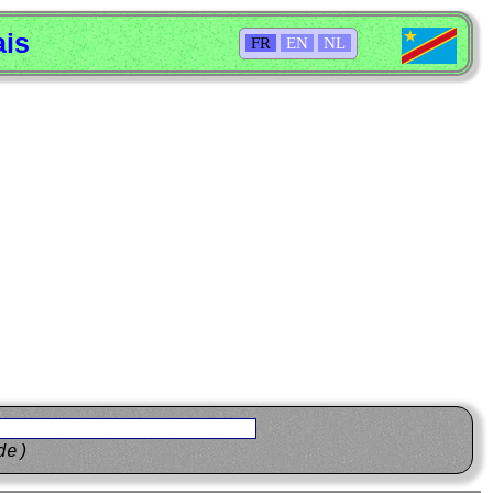
ais
FR
EN
NL
de)