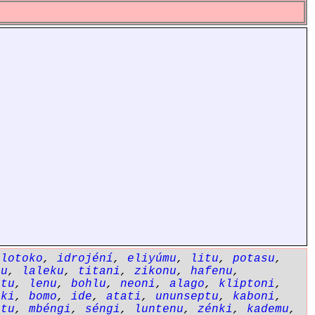
,
lotoko
,
idrojéní
,
eliyúmu
,
litu
,
potasu
,
tu
,
laleku
,
titani
,
zikonu
,
hafenu
,
etu
,
lenu
,
bohlu
,
neoni
,
alago
,
kliptoni
,
oki
,
bomo
,
ide
,
atati
,
ununseptu
,
kaboni
,
ntu
,
mbéngi
,
séngi
,
luntenu
,
zénki
,
kademu
,