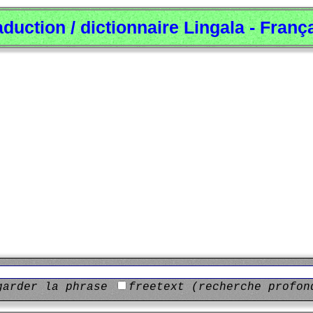
aduction / dictionnaire Lingala - Franç
garder la phrase
freetext (recherche profon