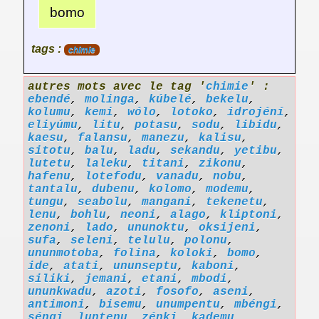
bomo
tags :
chimie
autres mots avec le tag '
chimie
' :
ebendé
,
molinga
,
kúbelé
,
bekelu
,
kolumu
,
kemi
,
wólo
,
lotoko
,
idrojéní
,
eliyúmu
,
litu
,
potasu
,
sodu
,
libidu
,
kaesu
,
falansu
,
manezu
,
kalisu
,
sitotu
,
balu
,
ladu
,
sekandu
,
yetibu
,
lutetu
,
laleku
,
titani
,
zikonu
,
hafenu
,
lotefodu
,
vanadu
,
nobu
,
tantalu
,
dubenu
,
kolomo
,
modemu
,
tungu
,
seabolu
,
mangani
,
tekenetu
,
lenu
,
bohlu
,
neoni
,
alago
,
kliptoni
,
zenoni
,
lado
,
ununoktu
,
oksijeni
,
sufa
,
seleni
,
telulu
,
polonu
,
ununmotoba
,
folina
,
koloki
,
bomo
,
ide
,
atati
,
ununseptu
,
kaboni
,
siliki
,
jemani
,
etani
,
mbodi
,
ununkwadu
,
azoti
,
fosofo
,
aseni
,
antimoni
,
bisemu
,
unumpentu
,
mbéngi
,
séngi
,
luntenu
,
zénki
,
kademu
,