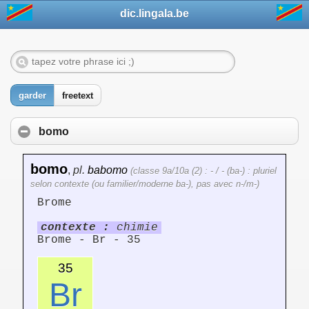
dic.lingala.be
garder
freetext
bomo
bomo
,
pl.
babomo
(classe 9a/10a (2) : - / - (ba-) : pluriel
selon contexte (ou familier/moderne ba-), pas avec n-/m-)
Brome
contexte :
chimie
Brome - Br - 35
35
Br