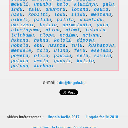
mekuli
,
ununbu
,
bolo
,
aluminyu
,
galu
,
indu
,
talu
,
ununtru
,
lotenu
,
osumu
,
hasu
,
kobalti
,
lodu
,
ilidu
,
meitenu
,
nikéli
,
paladu
,
paláta
,
dametadu
,
oksizeni
,
belilu
,
darmstadtu
,
yatu
,
aluminyumu
,
atinu
,
atómi
,
teknetu
,
telebumu
,
elopa
,
nedimu
,
netunu
,
hahenu
,
hahnu
,
kololi
,
diposu
,
nobelu
,
ebu
,
nzanza
,
tulu
,
kushatovu
,
mendele
,
tolu
,
ulanu
,
femu
,
eselemu
,
pometu
,
olimu
,
padimu
,
selu
,
samalu
,
potatu
,
amelu
,
gadoli
,
kalifo
,
putonu
,
karboni
e-mail :
dic@lingala.be
vidéos intéressantes :
lingala facile 2017
lingala facile 2018
protection de la vie privée et cookies