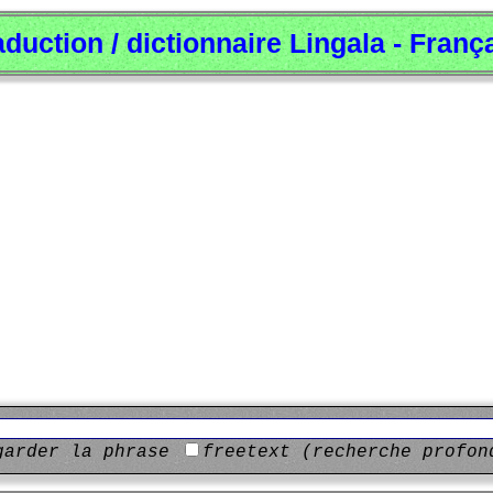
aduction / dictionnaire Lingala - Franç
garder la phrase
freetext (recherche profon