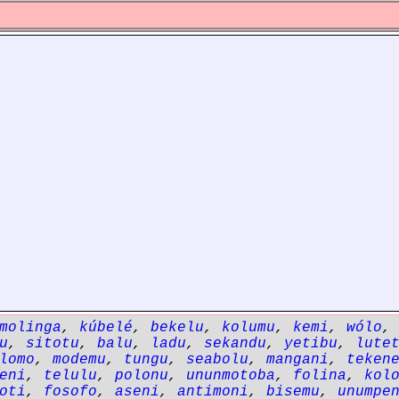
molinga
,
kúbelé
,
bekelu
,
kolumu
,
kemi
,
wólo
u
,
sitotu
,
balu
,
ladu
,
sekandu
,
yetibu
,
lute
lomo
,
modemu
,
tungu
,
seabolu
,
mangani
,
teken
eni
,
telulu
,
polonu
,
ununmotoba
,
folina
,
kol
oti
,
fosofo
,
aseni
,
antimoni
,
bisemu
,
unumpe