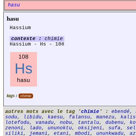
hasu
hasu
Hassium
contexte :
chimie
Hassium - Hs - 108
108
Hs
hasu
tags :
chimie
autres mots avec le tag '
chimie
' :
ebendé
,
sodu
,
libidu
,
kaesu
,
falansu
,
manezu
,
kalis
lotefodu
,
vanadu
,
nobu
,
tantalu
,
dubenu
,
ko
zenoni
,
lado
,
ununoktu
,
oksijeni
,
sufa
,
sel
siliki
,
jemani
,
etani
,
mbodi
,
ununkwadu
,
az