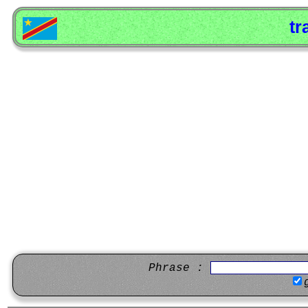
tr
Phrase :