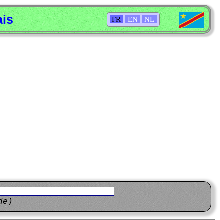
ais
FR
EN
NL
de)