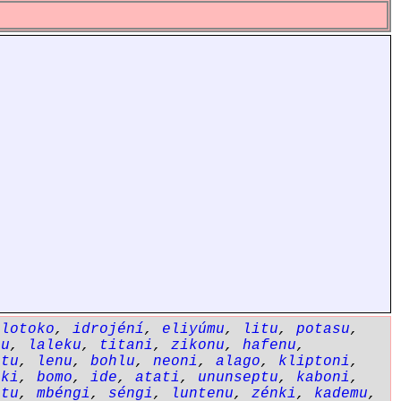
,
lotoko
,
idrojéní
,
eliyúmu
,
litu
,
potasu
,
tu
,
laleku
,
titani
,
zikonu
,
hafenu
,
etu
,
lenu
,
bohlu
,
neoni
,
alago
,
kliptoni
,
oki
,
bomo
,
ide
,
atati
,
ununseptu
,
kaboni
,
ntu
,
mbéngi
,
séngi
,
luntenu
,
zénki
,
kademu
,