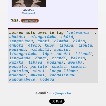
modega
©
Magnin-A.
tags :
vetements
autres mots avec le tag '
vetements
' :
abakósi
,
efungatúmbu
,
ekótó
,
sangatúmbu
,
ekoti
,
elamba
,
eláto
,
enkoti
,
etóbo
,
kupé
,
lipápa
,
lipúta
,
mudinda
,
nzámbálá
,
sapatu
,
lisangatúmbu
,
lópu
,
soséti
,
kitendi
,
lingwánda
,
dongi
,
etendi
,
kaleso
,
kazáka
,
libaya
,
modinda
,
mokaba
,
musualu
,
pantalo
,
somisi
,
semísi
,
pantalon
,
mbati
,
kanga-libumu
,
módénde
,
mukadi
,
kangalibumu
,
kangamabéle
,
modega
e-mail :
dic@lingala.be