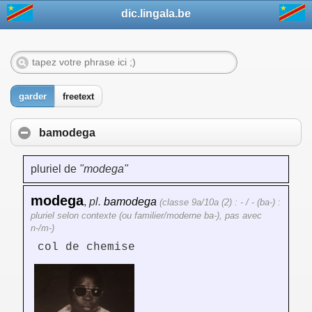
dic.lingala.be
garder
freetext
bamodega
pluriel de
"modega"
modega
,
pl.
bamodega
(classe 9a/10a (2) : - / - (ba-) :
pluriel selon contexte (ou familier/moderne ba-), pas avec
n-/m-)
col de chemise