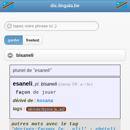
dic.lingala.be
garder
freetext
bisaneli
pluriel de
"esaneli"
esaneli
,
pl.
bisaneli
(classe 7/8 : e- / bi-)
façon
de jouer
dérivé de :
kosana
tags :
dérivés:façons [e...eli]
autres mots avec le tag
'
dérivés:façons [e...eli]
' :
ebételi
,