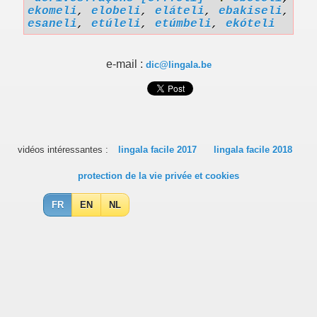
ekomeli
,
elobeli
,
eláteli
,
ebakiseli
,
esaneli
,
etúleli
,
etúmbeli
,
ekóteli
e-mail :
dic@lingala.be
vidéos intéressantes :
lingala facile 2017
lingala facile 2018
protection de la vie privée et cookies
FR
EN
NL