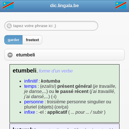
dic.lingala.be
garder
freetext
etumbeli
etumbeli
,
forme d'un verbe
infinitif
:
kotumba
temps
: (
ezalisi
)
présent général
(
je travaille,
je danse,...
) ou
le passé récent
(
j'ai travaillé,
j'ai dansé,...
) (-i)
personne
: troisième personne singulier ou
pluriel (objets) (
ce/ça
)
infixe
: -el :
applicatif
(
... pour ... / subir
)