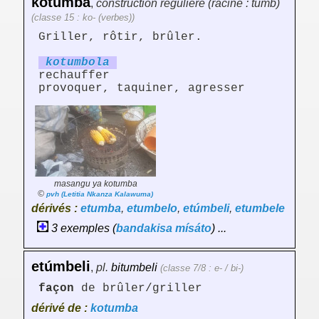
kotumba
,
construction régulière (racine : tumb)
(classe 15 : ko- (verbes))
Griller, rôtir, brûler.
kotumb
ol
a
rechauffer
provoquer, taquiner, agresser
masangu ya kotumba
©
pvh (Letitia Nkanza Kalawuma)
dérivés :
etumba
,
etumbelo
,
etúmbeli
,
etumbele
3 exemples (
bandakisa
mísáto
) ...
etúmbeli
,
pl.
bitumbeli
(classe 7/8 : e- / bi-)
façon
de brûler/griller
dérivé de :
kotumba