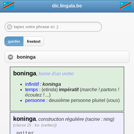
dic.lingala.be
garder
freetext
boninga
boninga
,
forme d'un verbe
infinitif
:
koninga
temps
: (
etinda
)
impératif
(
marche ! partons !
écoutez ! ...
)
personne
: deuxième personne pluriel (
vous
)
koninga
,
construction régulière (racine : ning)
(classe 15 : ko- (verbes))
agiter