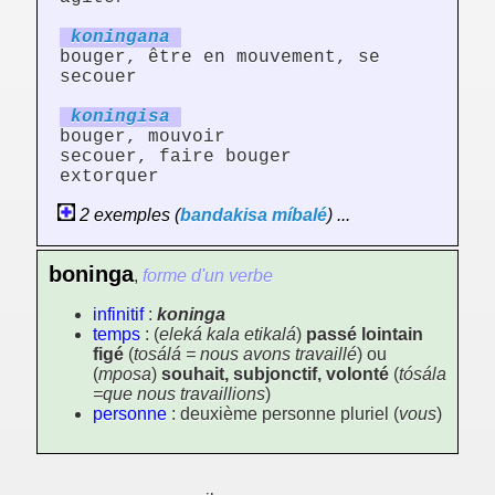
koning
an
a
bouger, être en mouvement, se
secouer
koning
is
a
bouger, mouvoir
secouer, faire bouger
extorquer
2 exemples (
bandakisa
míbalé
) ...
boninga
,
forme d'un verbe
infinitif
:
koninga
temps
: (
eleká kala etikalá
)
passé lointain
figé
(
tosálá = nous avons travaillé
) ou
(
mposa
)
souhait, subjonctif, volonté
(
tósála
=que nous travaillions
)
personne
: deuxième personne pluriel (
vous
)