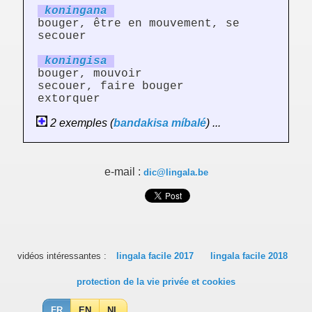
koning
an
a
bouger, être en mouvement, se
secouer
koning
is
a
bouger, mouvoir
secouer, faire bouger
extorquer
2 exemples (
bandakisa
míbalé
) ...
e-mail :
dic@lingala.be
vidéos intéressantes :
lingala facile 2017
lingala facile 2018
protection de la vie privée et cookies
FR
EN
NL