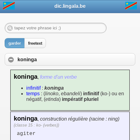
dic.lingala.be
garder
freetext
koninga
koninga
,
forme d'un verbe
infinitif
:
koninga
temps
: (
linoko
,
ebandeli
)
infinitif
(ko-) ou en
négatif, (
etinda
)
impératif pluriel
koninga
,
construction régulière (racine : ning)
(classe 15 : ko- (verbes))
agiter