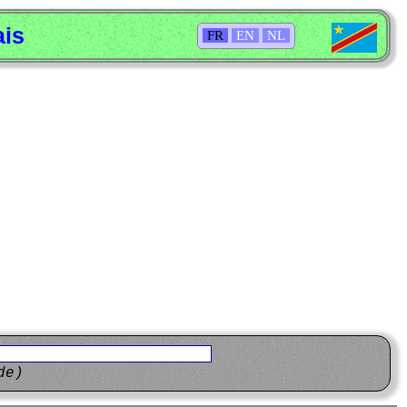
ais
FR
EN
NL
de)