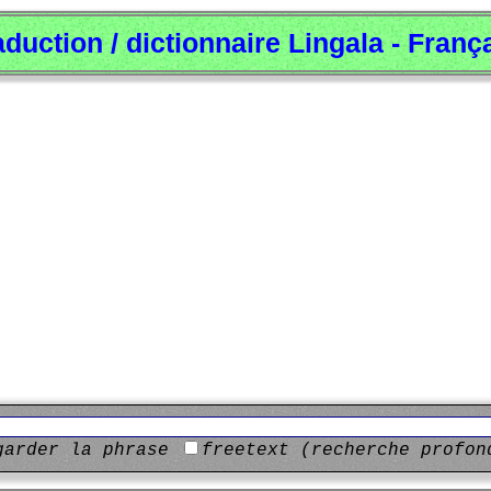
aduction / dictionnaire Lingala - Franç
garder la phrase
freetext (recherche profon