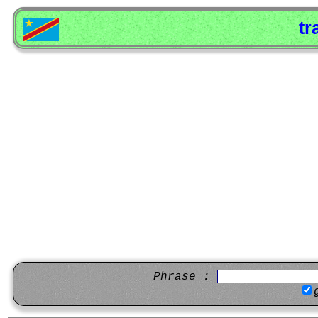
tr
Phrase :