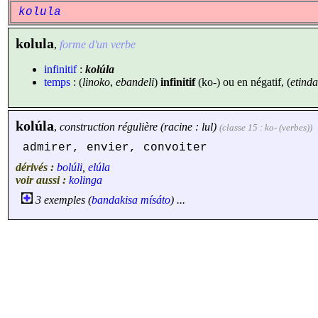
kolula
kolula
,
forme d'un verbe
infinitif
:
kolúla
temps
: (
linoko
,
ebandeli
)
infinitif
(ko-) ou en négatif, (
etinda
kolúla
,
construction régulière (racine : lul)
(classe 15 : ko- (verbes))
admirer, envier, convoiter
dérivés :
bolúli
,
elúla
voir aussi :
kolinga
3 exemples (
bandakisa
mísáto
) ...