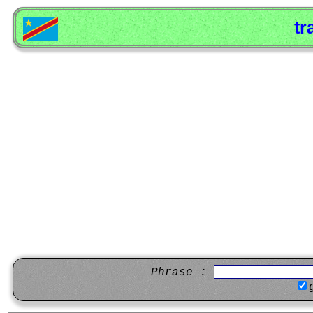
tr
Phrase :