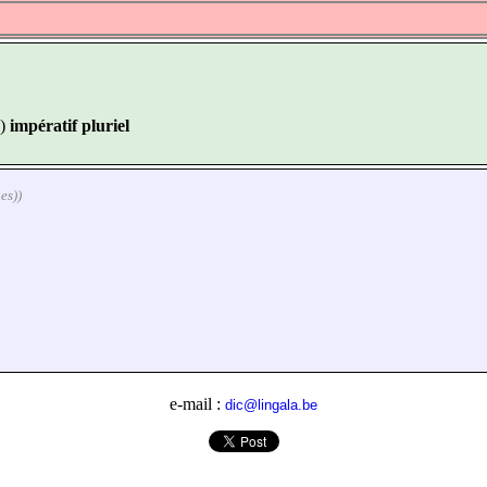
)
impératif pluriel
es))
e-mail :
dic@lingala.be