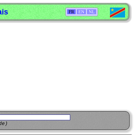
ais
FR
EN
NL
de)