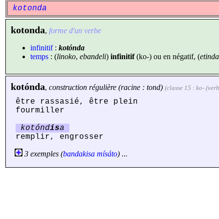
kotonda
kotonda
,
forme d'un verbe
infinitif
:
kotónda
temps
: (
linoko
,
ebandeli
)
infinitif
(ko-) ou en négatif, (
etinda
kotónda
,
construction régulière (racine : tond)
(classe 15 : ko- (verb
être rassasié, être plein
fourmiller
kotónd
is
a
remplir, engrosser
3 exemples (
bandakisa
mísáto
) ...