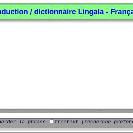
aduction / dictionnaire Lingala - Franç
garder la phrase
freetext (recherche profon