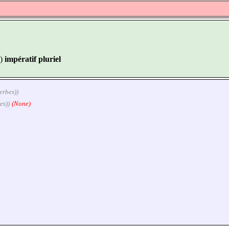
)
impératif pluriel
verbes))
es))
(None)