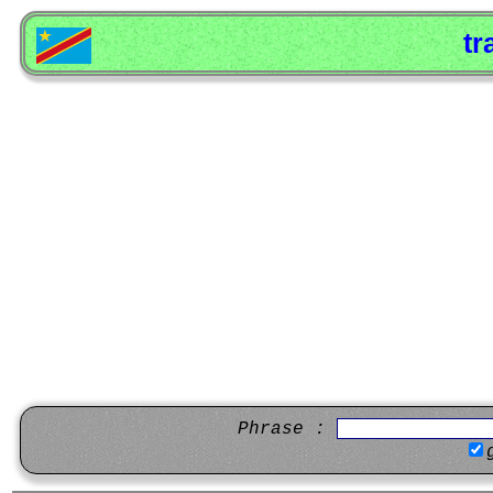
tr
Phrase :