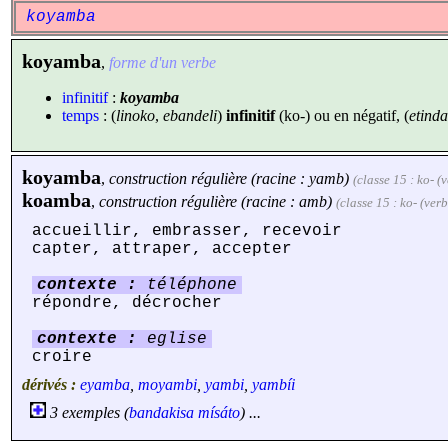
koyamba
koyamba
,
forme d'un verbe
infinitif
:
koyamba
temps
: (
linoko
,
ebandeli
)
infinitif
(ko-) ou en négatif, (
etinda
koyamba
,
construction régulière (racine : yamb)
(classe 15 : ko- (
koamba
,
construction régulière (racine : amb)
(classe 15 : ko- (verb
accueillir, embrasser, recevoir
capter, attraper, accepter
contexte :
téléphone
répondre, décrocher
contexte :
eglise
croire
dérivés :
eyamba
,
moyambi
,
yambi
,
yambíi
3 exemples (
bandakisa
mísáto
) ...