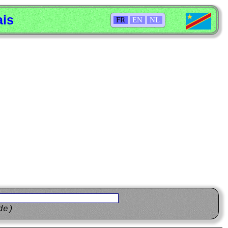
ais
FR
EN
NL
de)