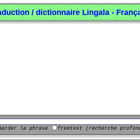
aduction / dictionnaire Lingala - Franç
garder la phrase
freetext (recherche profon