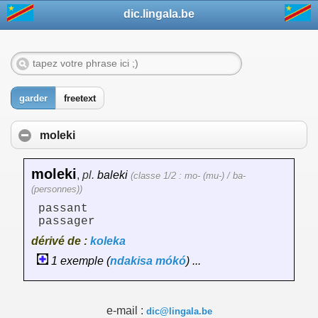
dic.lingala.be
garder
freetext
moleki
moleki
,
pl.
baleki
(classe 1/2 : mo- (mu-) / ba-
(personnes))
passant
passager
dérivé de :
koleka
1 exemple (
ndakisa
mókó
) ...
e-mail :
dic@lingala.be