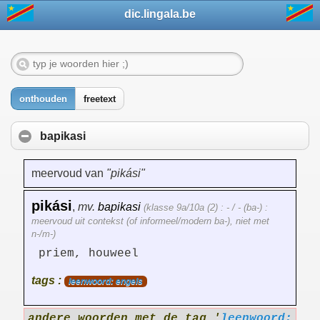
dic.lingala.be
onthouden
freetext
bapikasi
meervoud van
"pikási"
pikási
,
mv.
bapikasi
(klasse 9a/10a (2) : - / - (ba-) :
meervoud uit contekst (of informeel/modern ba-), niet met
n-/m-)
priem, houweel
tags :
leenwoord: engels
andere woorden met de tag '
leenwoord: