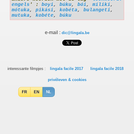
engels
' :
boyi
,
búku
,
bói
,
míliki
,
mótuka
,
pikási
,
kobéta
,
bulangeti
,
mutuka
,
kobéte
,
búku
e-mail :
dic@lingala.be
interessante filmpjes :
lingala facile 2017
lingala facile 2018
privéleven & cookies
FR
EN
NL