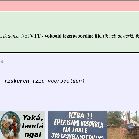
, ik dans,...
) of
VTT - voltooid tegenwoordige tijd
(
ik heb gewerkt, ik
n))
n,
riskeren
(zie voorbeelden)