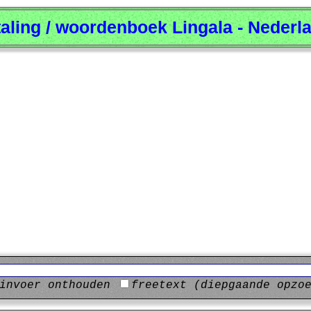
taling / woordenboek Lingala - Nederl
invoer onthouden
freetext (diepgaande opzo