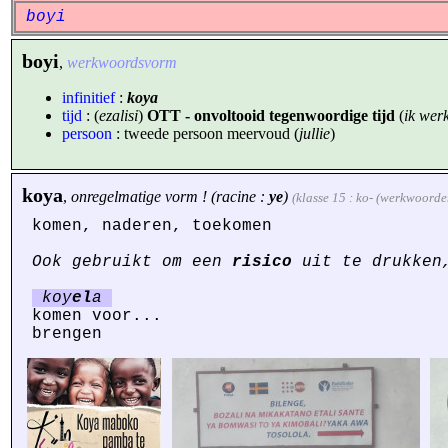
boyi
boyi
,
werkwoordsvorm
infinitief
:
koya
tijd
: (
ezalisi
)
OTT - onvoltooid tegenwoordige tijd
(
ik werk
persoon
: tweede persoon meervoud (
jullie
)
koya
,
onregelmatige vorm ! (racine :
ye
)
(klasse 15 : ko- (werkwoorde
komen, naderen, toekomen
Ook gebruikt om een
risico
uit te drukke
koy
el
a
komen voor...
brengen