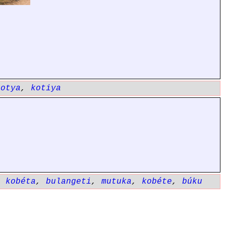
kotya
,
kotiya
,
kobéta
,
bulangeti
,
mutuka
,
kobéte
,
búku