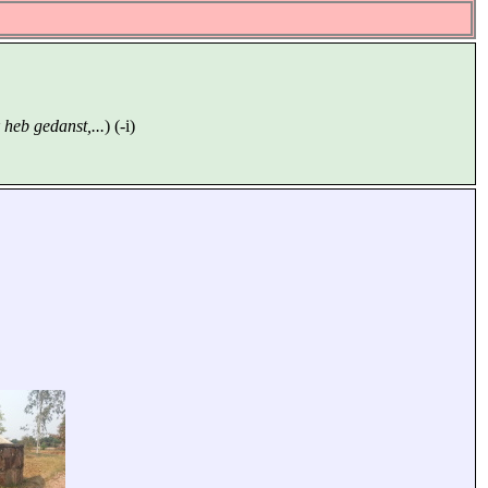
 heb gedanst,...
) (-i)