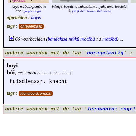
Koya maboko pamba te
bilenge, bozali na mikakatano ... yaka awa, tosolola.
src :
©
google images
pvh (Letitia Nkanza Kalawuma)
afgeleiden :
boyei
tags :
onregelmatig
66 voorbeelden (
bandakisa
ntúkú
motóbá
na
motóbá
) ...
andere woorden met de tag '
onregelmatig
' :
boyi
bói
,
mv.
baboi
(klasse 1a/2 : - / ba-)
huisdienaar, knecht
tags :
leenwoord: engels
andere woorden met de tag '
leenwoord: engel