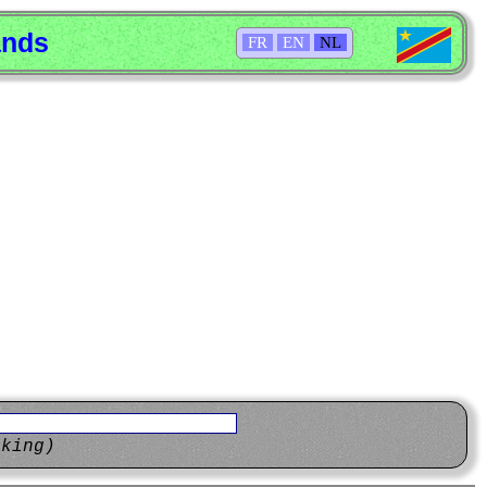
ands
FR
EN
NL
eking)