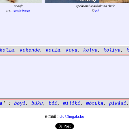
google
epekisami kosokola na ebale
src :
©
google images
pvh
kolia
,
kokende
,
kotia
,
koya
,
kolya
,
koliya
,
s
' :
boyi
,
búku
,
bói
,
míliki
,
mótuka
,
pikási
e-mail :
dic@lingala.be