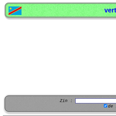
ver
Zin :
de 