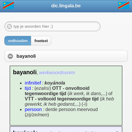
dic.lingala.be
onthouden
freetext
bayanoli
bayanoli
,
werkwoordsvorm
infinitief
:
koyánola
tijd
: (
ezalisi
)
OTT - onvoltooid
tegenwoordige tijd
(
ik werk, ik dans,...
) of
VTT - voltooid tegenwoordige tijd
(
ik heb
gewerkt, ik heb gedanst,...
) (-i)
persoon
: derde persoon meervoud
(
zij/ze/men
)