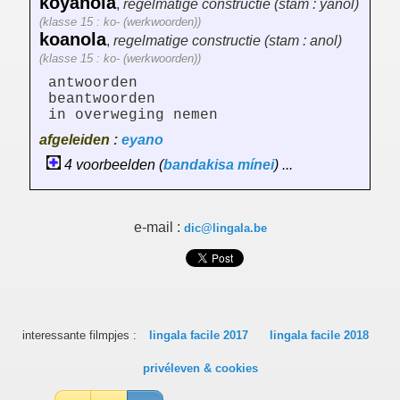
koyánola
,
regelmatige constructie (stam : yanol)
(klasse 15 : ko- (werkwoorden))
koanola
,
regelmatige constructie (stam : anol)
(klasse 15 : ko- (werkwoorden))
antwoorden
beantwoorden
in overweging nemen
afgeleiden :
eyano
4 voorbeelden (
bandakisa
mínei
) ...
e-mail :
dic@lingala.be
interessante filmpjes :
lingala facile 2017
lingala facile 2018
privéleven & cookies