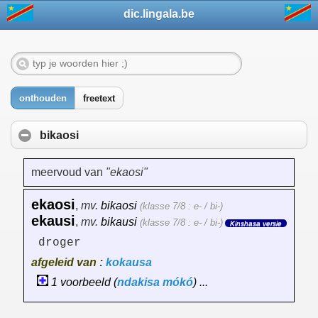
dic.lingala.be
onthouden
freetext
bikaosi
meervoud van
"ekaosi"
ekaosi
,
mv.
bikaosi
(klasse 7/8 : e- / bi-)
ekausi
,
mv.
bikausi
(klasse 7/8 : e- / bi-)
Kinshasa versie
droger
afgeleid van :
kokausa
1 voorbeeld (
ndakisa
mókó
) ...