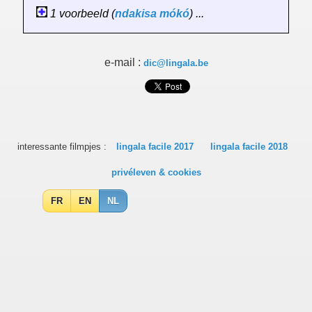
1 voorbeeld (
ndakisa
mókó
) ...
e-mail :
dic@lingala.be
interessante filmpjes :
lingala facile 2017
lingala facile 2018
privéleven & cookies
FR
EN
NL