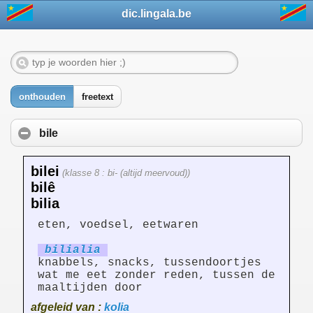
dic.lingala.be
onthouden
freetext
bile
bilei
(klasse 8 : bi- (altijd meervoud))
bilê
bilia
eten, voedsel, eetwaren
bilialia
knabbels, snacks, tussendoortjes
wat me eet zonder reden, tussen de
maaltijden door
afgeleid van :
kolia