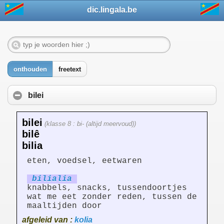
dic.lingala.be
onthouden
freetext
bilei
bilei
(klasse 8 : bi- (altijd meervoud))
bilê
bilia
eten, voedsel, eetwaren
bilialia
knabbels, snacks, tussendoortjes
wat me eet zonder reden, tussen de
maaltijden door
afgeleid van :
kolia