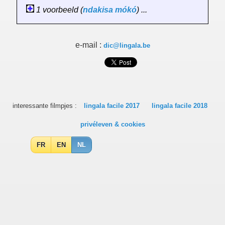
1 voorbeeld (
ndakisa
mókó
) ...
e-mail :
dic@lingala.be
interessante filmpjes :
lingala facile 2017
lingala facile 2018
privéleven & cookies
FR
EN
NL