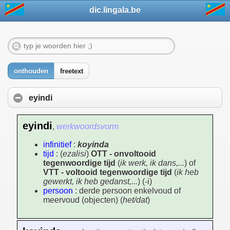
dic.lingala.be
onthouden
freetext
eyindi
eyindi
,
werkwoordsvorm
infinitief
:
koyinda
tijd
: (
ezalisi
)
OTT - onvoltooid
tegenwoordige tijd
(
ik werk, ik dans,...
) of
VTT - voltooid tegenwoordige tijd
(
ik heb
gewerkt, ik heb gedanst,...
) (-i)
persoon
: derde persoon enkelvoud of
meervoud (objecten) (
het/dat
)