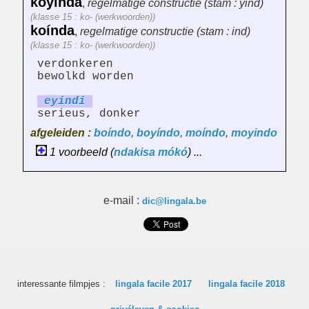
koyinda
,
regelmatige constructie (stam : yind)
(klasse 15 : ko- (werkwoorden))
koínda
,
regelmatige constructie (stam : ind)
(klasse 15 : ko- (werkwoorden))
verdonkeren
bewolkd worden
eyindi
serieus, donker
afgeleiden :
boíndo
,
boyíndo
,
moíndo
,
moyindo
1 voorbeeld (
ndakisa
mókó
) ...
e-mail :
dic@lingala.be
interessante filmpjes :
lingala facile 2017
lingala facile 2018