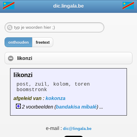
dic.lingala.be
onthouden
freetext
likonzi
likonzi
post, zuil, kolom, toren
boomstronk
afgeleid van :
kokonza
2 voorbeelden (
bandakisa
míbalé
) ...
e-mail :
dic@lingala.be