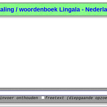
taling / woordenboek Lingala - Nederl
invoer onthouden
freetext (diepgaande opzo