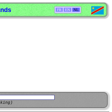
ands
FR
EN
NL
eking)