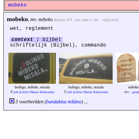
mobeko
mobeko
,
mv.
mibeko
(klasse 3/4 : mo- (mu-) / mi- : objecten)
wet, reglement
context :
bijbel
schriftelijk (Bijbel), commando
bolingo, mibeko, misala
bolingo, mibeko, misala
mibeko
©
©
src :
pvh (Letitia Nkanza Kalawuma)
pvh (Letitia Nkanza Kalawuma)
goog
5 voorbeelden (
bandakisa
mítáno
) ...