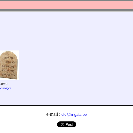
 zomi
le images
e-mail :
dic@lingala.be