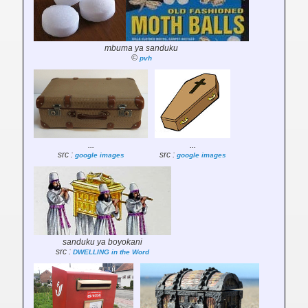
mbuma ya sanduku
©
pvh
...
...
src :
src :
google images
google images
sanduku ya boyokani
src :
DWELLING in the Word