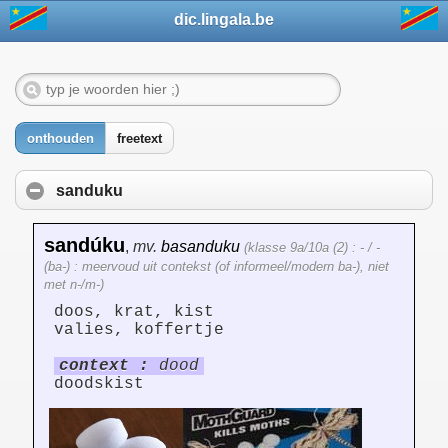
dic.lingala.be
onthouden
freetext
sanduku
sandúku
,
mv.
basanduku
(klasse 9a/10a (2) : - / -
(ba-) : meervoud uit contekst (of informeel/modern ba-), niet
met n-/m-)
doos, krat, kist
valies, koffertje
context :
dood
doodskist