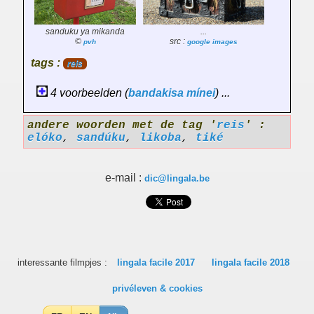
sanduku ya mikanda
...
©
src :
pvh
google images
tags :
reis
4 voorbeelden (
bandakisa
mínei
) ...
andere woorden met de tag '
reis
' :
elóko
,
sandúku
,
likoba
,
tiké
e-mail :
dic@lingala.be
interessante filmpjes :
lingala facile 2017
lingala facile 2018
privéleven & cookies