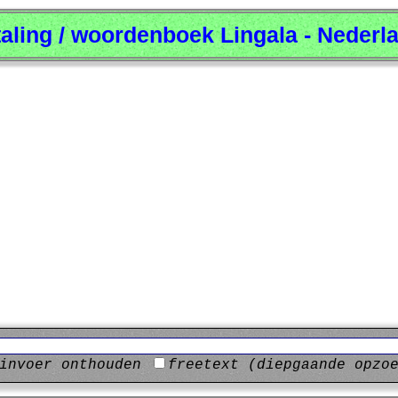
taling / woordenboek Lingala - Nederl
invoer onthouden
freetext (diepgaande opzo