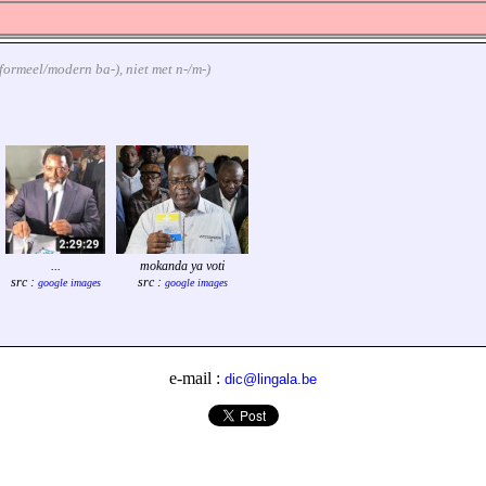
informeel/modern ba-), niet met n-/m-)
...
mokanda ya voti
src :
src :
google images
google images
e-mail :
dic@lingala.be