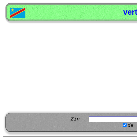
ver
Zin :
de 