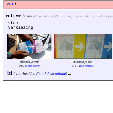
voti
vóti
,
mv.
bavoti
(klasse 9a/10a (2) : - / - (ba-) : meervoud uit contekst (of 
stem
verkiezing
mikanda ya voti
mikanda ya voti
src :
src :
google images
google images
2 voorbeelden (
bandakisa
míbalé
) ...