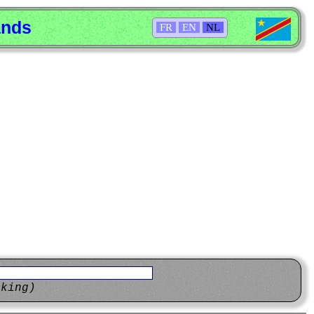
ands
FR
EN
NL
eking)