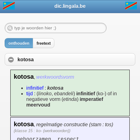
dic.lingala.be
onthouden
freetext
kotosa
kotosa
,
werkwoordsvorm
infinitief
:
kotosa
tijd
: (
linoko
,
ebandeli
)
infinitief
(ko-) of in
negatieve vorm (
etinda
)
imperatief
meervoud
kotosa
,
regelmatige constructie (stam : tos)
(klasse 15 : ko- (werkwoorden))
gehoorzamen, respect,