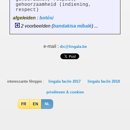
gehoorzaamheid (indiening,
respect)
afgeleiden :
botósi
2 voorbeelden (
bandakisa
míbalé
) ...
e-mail :
dic@lingala.be
interessante filmpjes :
lingala facile 2017
lingala facile 2018
privéleven & cookies
FR
EN
NL