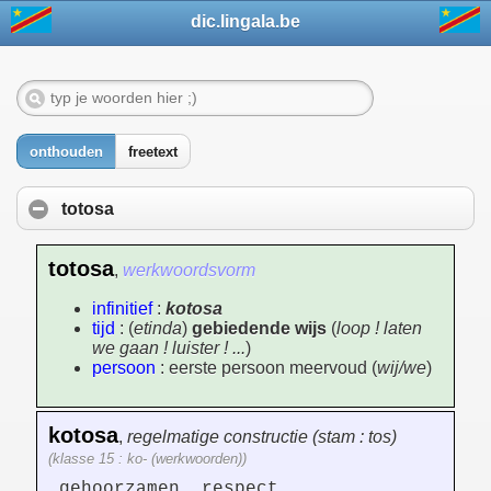
dic.lingala.be
onthouden
freetext
totosa
totosa
,
werkwoordsvorm
infinitief
:
kotosa
tijd
: (
etinda
)
gebiedende wijs
(
loop ! laten
we gaan ! luister ! ...
)
persoon
: eerste persoon meervoud (
wij/we
)
kotosa
,
regelmatige constructie (stam : tos)
(klasse 15 : ko- (werkwoorden))
gehoorzamen, respect,