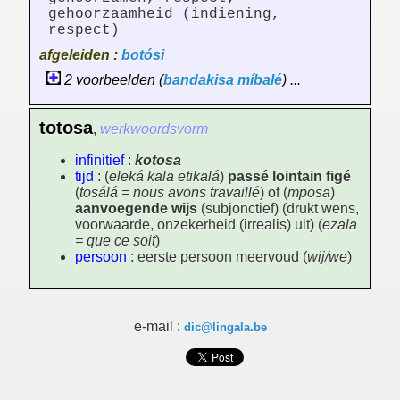
gehoorzaamheid (indiening,
respect)
afgeleiden :
botósi
2 voorbeelden (
bandakisa
míbalé
) ...
totosa
,
werkwoordsvorm
infinitief
:
kotosa
tijd
: (
eleká kala etikalá
)
passé lointain figé
(
tosálá = nous avons travaillé
) of (
mposa
)
aanvoegende wijs
(subjonctief) (drukt wens,
voorwaarde, onzekerheid (irrealis) uit) (
ezala
= que ce soit
)
persoon
: eerste persoon meervoud (
wij/we
)
e-mail :
dic@lingala.be