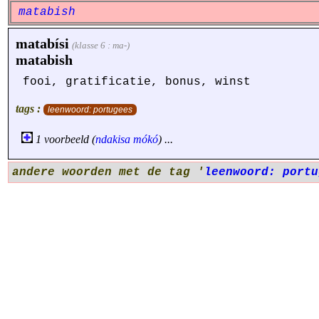
matabish
matabísi
(klasse 6 : ma-)
matabish
fooi, gratificatie, bonus, winst
tags :
leenwoord: portugees
1 voorbeeld (
ndakisa
mókó
) ...
andere woorden met de tag '
leenwoord: portu