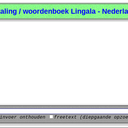
taling / woordenboek Lingala - Nederl
invoer onthouden
freetext (diepgaande opzo