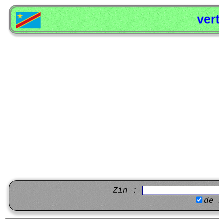
ver
Zin :
de 