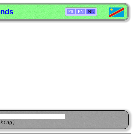
ands
FR
EN
NL
eking)