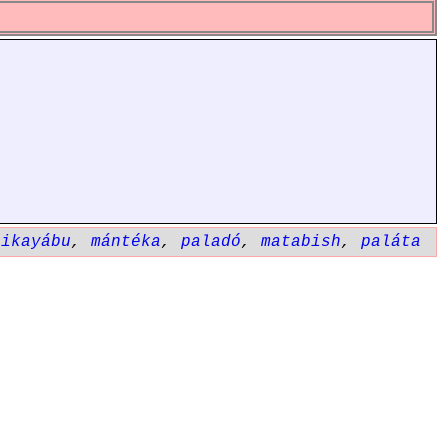
likayábu
,
mántéka
,
paladó
,
matabish
,
paláta