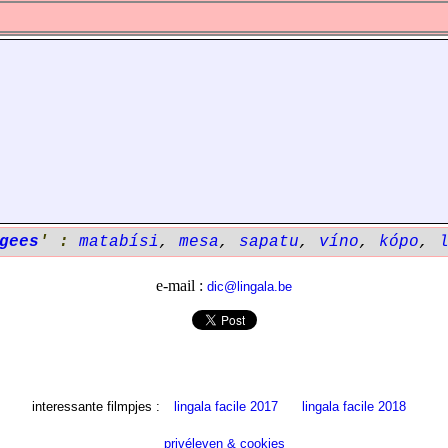
gees
' :
matabísi
,
mesa
,
sapatu
,
víno
,
kópo
,
e-mail :
dic@lingala.be
interessante filmpjes :
lingala facile 2017
lingala facile 2018
privéleven & cookies