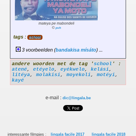
mateya pe mabondeli
©
pvh
tags :
school
3 voorbeelden (
bandakisa
mísáto
) ...
andere woorden met de tag '
school
' :
atené
,
etéyelo
,
eyékwelo
,
kelási
,
litéya
,
molakisi
,
moyekoli
,
motéyi
,
kayé
e-mail :
dic@lingala.be
interessante filmpjes :
lingala facile 2017
lingala facile 2018