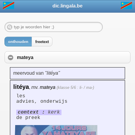
dic.lingala.be
onthouden
freetext
mateya
meervoud van
"litéya"
litéya
,
mv.
mateya
(klasse 5/6 : li- / ma-)
les
advies, onderwijs
context :
kerk
de preek