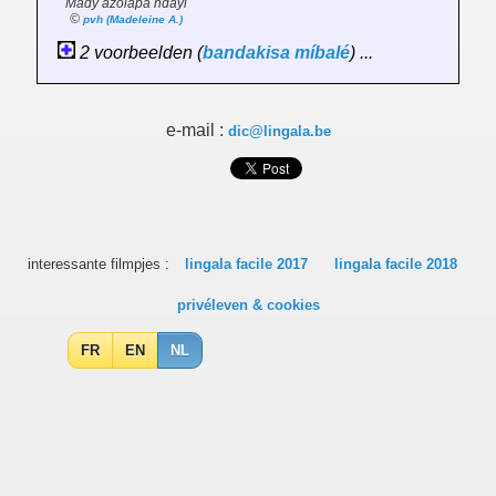
Mady azolapa ndayi
©
pvh (Madeleine A.)
2 voorbeelden (
bandakisa
míbalé
) ...
e-mail :
dic@lingala.be
interessante filmpjes :
lingala facile 2017
lingala facile 2018
privéleven & cookies
FR
EN
NL