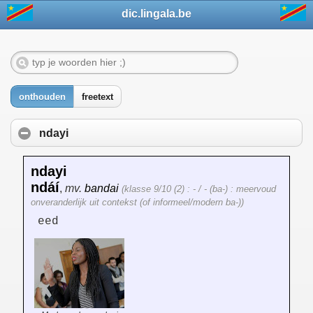
dic.lingala.be
onthouden
freetext
ndayi
ndayi
ndáí
,
mv.
bandai
(klasse 9/10 (2) : - / - (ba-) : meervoud
onveranderlijk uit contekst (of informeel/modern ba-))
eed