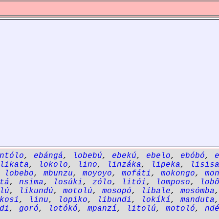
ntólo
,
ebángá
,
lobebú
,
ebekú
,
ebelo
,
ebóbó
,
likata
,
lokolo
,
lino
,
linzáka
,
lipeka
,
lisis
,
lobebo
,
mbunzu
,
moyoyo
,
mofáti
,
mokongo
,
mo
tá
,
nsima
,
losúki
,
zólo
,
litói
,
lomposo
,
lob
lú
,
likundú
,
motolú
,
mosopó
,
libale
,
mosómba
kosi
,
linu
,
lopiko
,
libundi
,
lokíkí
,
manduta
di
,
goró
,
lotókó
,
mpanzí
,
litolú
,
motoló
,
nd