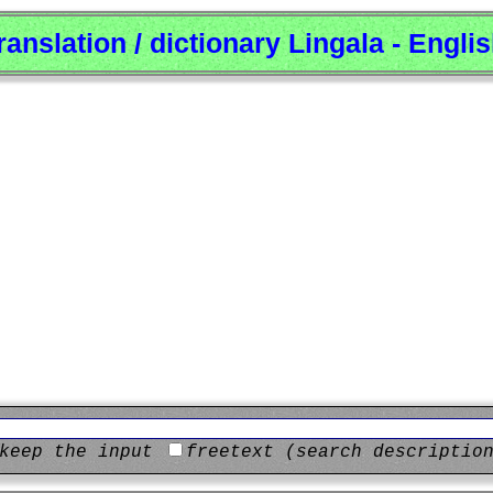
ranslation / dictionary Lingala - Engli
keep the input
freetext (search descriptio