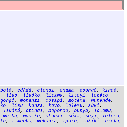
eboló
,
edádá
,
elongi
,
enama
,
esóngó
,
kíngó
,
a
,
liso
,
lisókó
,
litáma
,
litoyi
,
lokéto
,
ngóngó
,
mopanzi
,
mosapi
,
motéma
,
mupende
,
ôko
,
lisu
,
kunza
,
kovo
,
lolému
,
súki
,
,
likáká
,
etindi
,
mopende
,
búnya
,
lolemu
,
,
muika
,
mopiko
,
nkunki
,
sóka
,
soyi
,
lolemo
,
éfu
,
mimbebo
,
mokunza
,
mposo
,
lokíkí
,
nsóka
,