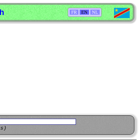
sh
FR
EN
NL
ns)