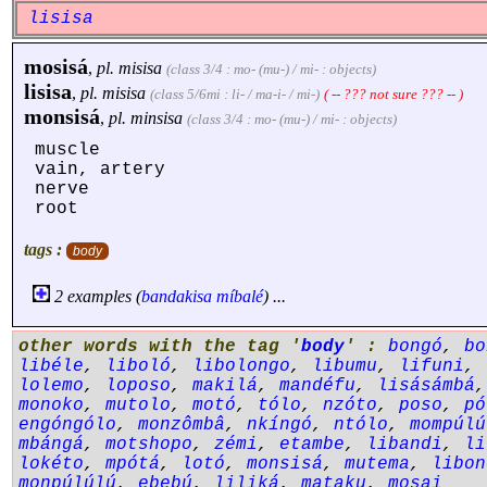
lisisa
mosisá
,
pl.
misisa
(class 3/4 : mo- (mu-) / mi- : objects)
lisisa
,
pl.
misisa
(class 5/6mi : li- / ma-i- / mi-)
( -- ??? not sure ??? -- )
monsisá
,
pl.
minsisa
(class 3/4 : mo- (mu-) / mi- : objects)
muscle
vain, artery
nerve
root
tags :
body
2 examples (
bandakisa
míbalé
) ...
other words with the tag '
body
' :
bongó
,
bo
libéle
,
liboló
,
libolongo
,
libumu
,
lifuni
,
lolemo
,
loposo
,
makilá
,
mandéfu
,
lisásámbá
monoko
,
mutolo
,
motó
,
tólo
,
nzóto
,
poso
,
pó
engóngólo
,
monzômbâ
,
nkíngó
,
ntólo
,
mompúlú
mbángá
,
motshopo
,
zémi
,
etambe
,
libandi
,
li
lokéto
,
mpótá
,
lotó
,
monsisá
,
mutema
,
libon
monpúlúlú
,
ebebú
,
liliká
,
mataku
,
mosai