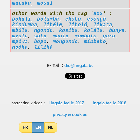
mataku
,
mosai
other words with the tag '
sex
' :
bokáli
,
bolúmbú
,
ekóbo
,
esóngó
,
kindumba
,
libéle
,
liboló
,
likata
,
mbúla
,
ngondo
,
kosiba
,
kolála
,
búnya
,
mvula
,
sóka
,
mbúla
,
momboto
,
goró
,
mpówa
,
bopo
,
mongondo
,
mimbebo
,
nsóka
,
liliká
e-mail :
dic@lingala.be
interesting videos :
lingala facile 2017
lingala facile 2018
privacy & cookies
FR
EN
NL