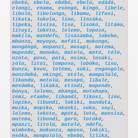
ebekú
,
ebelo
,
ebóbó
,
eboló
,
edádá
,
elongi
,
enama
,
esóngó
,
kíngó
,
libéle
,
liboló
,
libolongo
,
libumu
,
lifuni
,
likata
,
lokolo
,
lino
,
linzáka
,
lipeka
,
lisisa
,
liso
,
lisókó
,
litáma
,
litoyi
,
lokéto
,
lolemo
,
loposo
,
makilá
,
mandéfu
,
lisásámbá
,
lobebo
,
mbunzu
,
moyoyo
,
mofáti
,
mokongo
,
mongóngó
,
mopanzi
,
mosapi
,
motéma
,
mupende
,
monoko
,
mutolo
,
motó
,
tólo
,
nzóto
,
poso
,
pótá
,
nsima
,
losúki
,
zólo
,
litói
,
lomposo
,
lobôko
,
lisu
,
kunza
,
kovo
,
lolému
,
súki
,
engóngólo
,
monzômbâ
,
nkíngó
,
ntólo
,
mompúlúlú
,
likundú
,
motolú
,
mosopó
,
libale
,
mosómba
,
likáká
,
etindi
,
mopende
,
búnya
,
lolemu
,
mbángá
,
motshopo
,
zémi
,
etambe
,
libandi
,
likosi
,
linu
,
lopiko
,
libundi
,
lokíkí
,
manduta
,
muika
,
mopiko
,
nkunki
,
sóka
,
soyi
,
lolemo
,
lokéto
,
mpótá
,
lotó
,
monsisá
,
mutema
,
libondi
,
goró
,
lotókó
,
mpanzí
,
litolú
,
motoló
,
ndéfu
,
mimbebo
,
mokunza
,
mposo
,
lokíkí
,
nsóka
,
monpúlúlú
,
ebebú
,
liliká
,