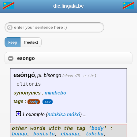
dic.lingala.be
keep
freetext
esongo
esóngó
,
pl.
bisongo
(class 7/8 : e- / bi-)
clitoris
synonymes :
mimbebo
tags :
body
sex
1 example (
ndakisa
mókó
) ...
other words with the tag '
body
' :
bongó
,
bontólo
,
ebángá
,
lobebú
,