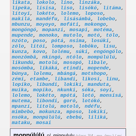
likata
,
lokolo
,
lino
,
linzáka
,
lipeka
,
lisisa
,
liso
,
lisókó
,
litáma
,
litoyi
,
lokéto
,
lolemo
,
loposo
,
makilá
,
mandéfu
,
lisásámbá
,
lobebo
,
mbunzu
,
moyoyo
,
mofáti
,
mokongo
,
mongóngó
,
mopanzi
,
mosapi
,
motéma
,
mupende
,
monoko
,
mutolo
,
motó
,
tólo
,
nzóto
,
poso
,
pótá
,
nsima
,
losúki
,
zólo
,
litói
,
lomposo
,
lobôko
,
lisu
,
kunza
,
kovo
,
lolému
,
súki
,
engóngólo
,
monzômbâ
,
nkíngó
,
ntólo
,
mompúlúlú
,
likundú
,
motolú
,
mosopó
,
libale
,
mosómba
,
likáká
,
etindi
,
mopende
,
búnya
,
lolemu
,
mbángá
,
motshopo
,
zémi
,
etambe
,
libandi
,
likosi
,
linu
,
lopiko
,
libundi
,
lokíkí
,
manduta
,
muika
,
mopiko
,
nkunki
,
sóka
,
soyi
,
lolemo
,
lokéto
,
mpótá
,
lotó
,
monsisá
,
mutema
,
libondi
,
goró
,
lotókó
,
mpanzí
,
litolú
,
motoló
,
ndéfu
,
mimbebo
,
mokunza
,
mposo
,
lokíkí
,
nsóka
,
monpúlúlú
,
ebebú
,
liliká
,
mataku
,
mosai
monpúlúlú
,
pl.
minpululu
(class 3/4 : mo- (mu-) / mi-