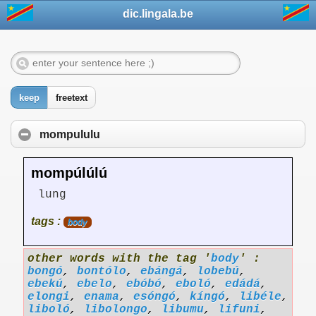
dic.lingala.be
keep
freetext
mompululu
mompúlúlú
lung
tags :
body
other words with the tag '
body
' :
bongó
,
bontólo
,
ebángá
,
lobebú
,
ebekú
,
ebelo
,
ebóbó
,
eboló
,
edádá
,
elongi
,
enama
,
esóngó
,
kíngó
,
libéle
,
liboló
,
libolongo
,
libumu
,
lifuni
,