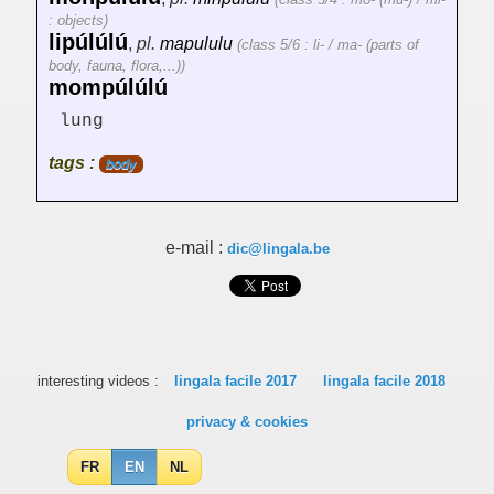
: objects)
lipúlúlú
,
pl.
mapululu
(class 5/6 : li- / ma- (parts of
body, fauna, flora,...))
mompúlúlú
lung
tags :
body
e-mail :
dic@lingala.be
interesting videos :
lingala facile 2017
lingala facile 2018
privacy & cookies
FR
EN
NL