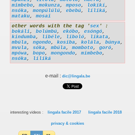
mpanzí
,
litolú
,
motoló
,
ndéfu
,
mimbebo
,
mokunza
,
mposo
,
lokíkí
,
nsóka
,
monpúlúlú
,
ebebú
,
liliká
,
mataku
,
mosai
other words with the tag '
sex
' :
bokáli
,
bolúmbú
,
ekóbo
,
esóngó
,
kindumba
,
libéle
,
liboló
,
likata
,
mbúla
,
ngondo
,
kosiba
,
kolála
,
búnya
,
mvula
,
sóka
,
mbúla
,
momboto
,
goró
,
mpówa
,
bopo
,
mongondo
,
mimbebo
,
nsóka
,
liliká
e-mail :
dic@lingala.be
interesting videos :
lingala facile 2017
lingala facile 2018
privacy & cookies