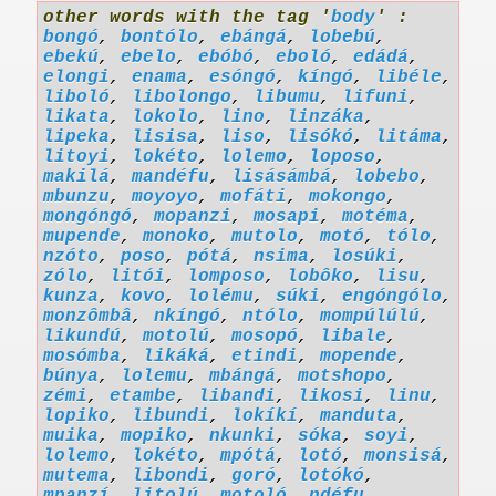
other words with the tag '
body
' :
bongó
,
bontólo
,
ebángá
,
lobebú
,
ebekú
,
ebelo
,
ebóbó
,
eboló
,
edádá
,
elongi
,
enama
,
esóngó
,
kíngó
,
libéle
,
liboló
,
libolongo
,
libumu
,
lifuni
,
likata
,
lokolo
,
lino
,
linzáka
,
lipeka
,
lisisa
,
liso
,
lisókó
,
litáma
,
litoyi
,
lokéto
,
lolemo
,
loposo
,
makilá
,
mandéfu
,
lisásámbá
,
lobebo
,
mbunzu
,
moyoyo
,
mofáti
,
mokongo
,
mongóngó
,
mopanzi
,
mosapi
,
motéma
,
mupende
,
monoko
,
mutolo
,
motó
,
tólo
,
nzóto
,
poso
,
pótá
,
nsima
,
losúki
,
zólo
,
litói
,
lomposo
,
lobôko
,
lisu
,
kunza
,
kovo
,
lolému
,
súki
,
engóngólo
,
monzômbâ
,
nkíngó
,
ntólo
,
mompúlúlú
,
likundú
,
motolú
,
mosopó
,
libale
,
mosómba
,
likáká
,
etindi
,
mopende
,
búnya
,
lolemu
,
mbángá
,
motshopo
,
zémi
,
etambe
,
libandi
,
likosi
,
linu
,
lopiko
,
libundi
,
lokíkí
,
manduta
,
muika
,
mopiko
,
nkunki
,
sóka
,
soyi
,
lolemo
,
lokéto
,
mpótá
,
lotó
,
monsisá
,
mutema
,
libondi
,
goró
,
lotókó
,