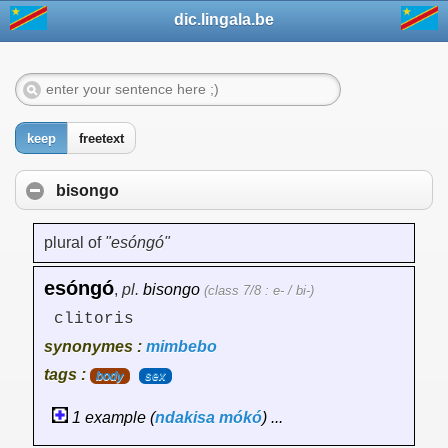
dic.lingala.be
keep
freetext
bisongo
plural of
"esóngó"
esóngó
,
pl.
bisongo
(class 7/8 : e- / bi-)
clitoris
synonymes :
mimbebo
tags :
body
sex
1 example (
ndakisa
mókó
) ...