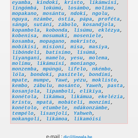
eyamba
,
kindoki
,
kristo
,
likámwisi
,
lingómbá
,
lokúmú
,
losámbo
,
molimo
,
mopakano
,
mosántu
,
ndoki
,
ngolu
,
nguya
,
nzámbe
,
óstia
,
pápa
,
proféta
,
sángó
,
sutáni
,
zábolo
,
kosandjola
,
kopambola
,
kobonda
,
lisúmu
,
eklézya
,
kobenisa
,
mosumuki
,
moseniele
,
kosamba
,
mopagano
,
mokristo
,
mobíkisi
,
misioni
,
mísa
,
masiya
,
libóndeli
,
batísimo
,
lisúmá
,
liyangani
,
mamélo
,
yesu
,
molema
,
molimu
,
likámuisi
,
moniango
,
monzemba
,
mpúngú
,
lífelo
,
nkémbo
,
lóla
,
bondoki
,
pasitele
,
bondimi
,
mpate
,
mumpe
,
Yawé
,
yézu
,
moklísto
,
kembo
,
zábulu
,
mosánto
,
Yaweh
,
pasta
,
kosanjola
,
lipamboli
,
elikiya
,
konétola
,
likámwa
,
likámua
,
ekelézia
,
kristu
,
mpatá
,
mobáteli
,
monzimi
,
konétolo
,
etumbele
,
ndákonzámbe
,
tempélo
,
lisanjoli
,
Yahweh
,
mokangoli
,
likámoa
,
likamóisi
e-mail :
dic@lingala.be