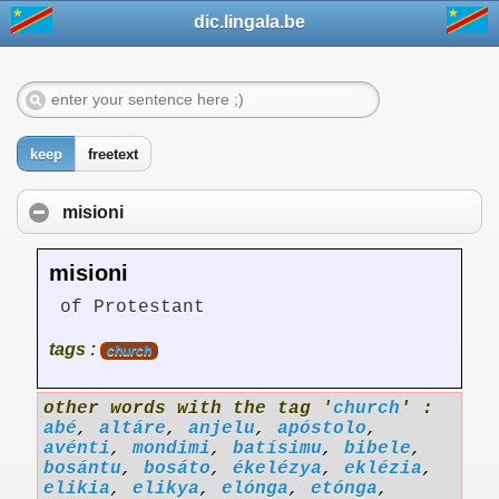
dic.lingala.be
keep
freetext
misioni
misioni
of Protestant
tags :
church
other words with the tag '
church
' :
abé
,
altáre
,
anjelu
,
apóstolo
,
avénti
,
mondimi
,
batísimu
,
bibele
,
bosántu
,
bosáto
,
ékelézya
,
eklézia
,
elikia
,
elikya
,
elónga
,
etónga
,