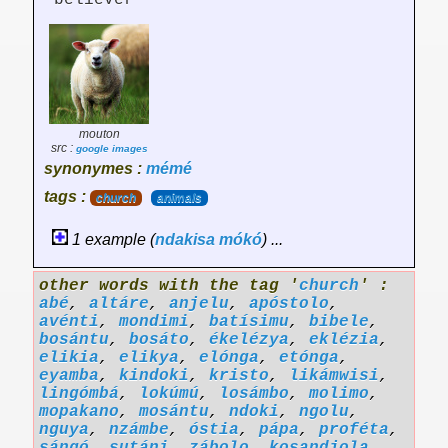
believer
mouton
src :
google images
synonymes :
mémé
tags :
church
animals
1 example (
ndakisa
mókó
) ...
other words with the tag '
church
' :
abé
,
altáre
,
anjelu
,
apóstolo
,
avénti
,
mondimi
,
batísimu
,
bibele
,
bosántu
,
bosáto
,
ékelézya
,
eklézia
,
elikia
,
elikya
,
elónga
,
etónga
,
eyamba
,
kindoki
,
kristo
,
likámwisi
,
lingómbá
,
lokúmú
,
losámbo
,
molimo
,
mopakano
,
mosántu
,
ndoki
,
ngolu
,
nguya
,
nzámbe
,
óstia
,
pápa
,
proféta
,