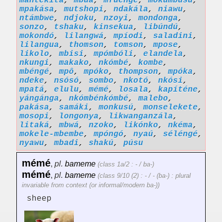
mantekita
,
mbuá
,
mfuenge
,
mokumbusu
,
mpakása
,
mutshopi
,
ndakála
,
niawu
,
ntámbwe
,
ndjoku
,
nzoyi
,
mondonga
,
sonzo
,
tshaku
,
kinsekua
,
libúndú
,
mokondó
,
lilangwá
,
mpíodi
,
saladini
,
lilangua
,
thomson
,
tomson
,
mpose
,
likolo
,
mbisi
,
mpómbóli
,
elandela
,
nkungi
,
makako
,
nkómbé
,
kombe
,
mbéngé
,
mpô
,
mpóko
,
thompson
,
mpóka
,
ndeke
,
nsósó
,
sombo
,
nkotó
,
nkósi
,
mpatá
,
elulu
,
mémé
,
losala
,
kapíténe
,
yángánga
,
nkómbénkómbé
,
malebo
,
pakása
,
samáki
,
monkusú
,
monselekete
,
mosopi
,
longonya
,
likwanganzála
,
litaká
,
mbwá
,
nzoko
,
likónko
,
nkéma
,
mokele-mbembe
,
mpóngó
,
nyaú
,
séléngé
,
nyawu
,
mbadi
,
shakú
,
púsu
mémé
,
pl.
bameme
(class 1a/2 : - / ba-)
mémé
,
pl.
bameme
(class 9/10 (2) : - / - (ba-) : plural
invariable from context (or informal/modern ba-))
sheep