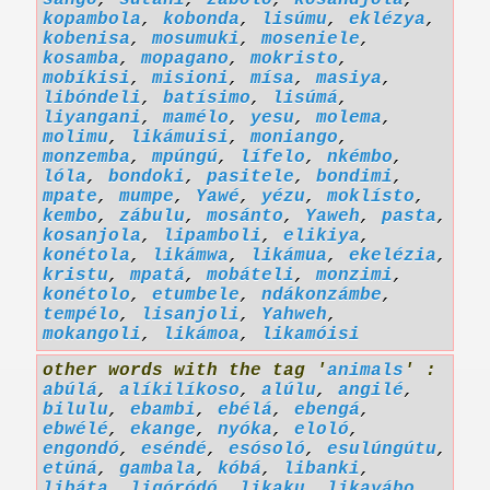
sángó
,
sutáni
,
zábolo
,
kosandjola
,
kopambola
,
kobonda
,
lisúmu
,
eklézya
,
kobenisa
,
mosumuki
,
moseniele
,
kosamba
,
mopagano
,
mokristo
,
mobíkisi
,
misioni
,
mísa
,
masiya
,
libóndeli
,
batísimo
,
lisúmá
,
liyangani
,
mamélo
,
yesu
,
molema
,
molimu
,
likámuisi
,
moniango
,
monzemba
,
mpúngú
,
lífelo
,
nkémbo
,
lóla
,
bondoki
,
pasitele
,
bondimi
,
mpate
,
mumpe
,
Yawé
,
yézu
,
moklísto
,
kembo
,
zábulu
,
mosánto
,
Yaweh
,
pasta
,
kosanjola
,
lipamboli
,
elikiya
,
konétola
,
likámwa
,
likámua
,
ekelézia
,
kristu
,
mpatá
,
mobáteli
,
monzimi
,
konétolo
,
etumbele
,
ndákonzámbe
,
tempélo
,
lisanjoli
,
Yahweh
,
mokangoli
,
likámoa
,
likamóisi
other words with the tag '
animals
' :
abúlá
,
alíkilíkoso
,
alúlu
,
angilé
,
bilulu
,
ebambi
,
ebélá
,
ebengá
,
ebwélé
,
ekange
,
nyóka
,
eloló
,
engondó
,
eséndé
,
esósoló
,
esulúngútu
,
etúná
,
gambala
,
kóbá
,
libanki
,
libáta
,
ligóródó
,
likaku
,
likayábo
,