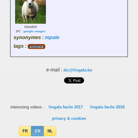
mouton
src :
google images
synonymes :
mpate
tags :
animals
e-mail :
dic@lingala.be
interesting videos :
lingala facile 2017
lingala facile 2018
privacy & cookies
FR
EN
NL