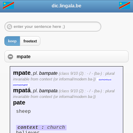
dic.lingala.be
keep
freetext
mpate
mpate
,
pl.
bampate
(class 9/10 (2) : - / - (ba-) : plural
invariable from context (or informal/modern ba-))
sonorous
consonant
mpatá
,
pl.
bampata
(class 9/10 (2) : - / - (ba-) : plural
invariable from context (or informal/modern ba-))
pate
sheep
context :
church