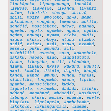
lipekápeka
,
lipungupungu
,
lonsálá
,
liswésé
,
lisweswe
,
liyanga
,
liyanzi
,
malwa
,
likélélé
,
mbenga
,
mbínzó
,
mbisi
,
mbizo
,
mbólókó
,
mbwá
,
mémé
,
mokomboso
,
mongúsu
,
lompese
,
mokila
,
mondélé
,
moselekete
,
ndeke
,
ngando
,
ngémbo
,
ngolo
,
ngómbé
,
ngubú
,
ngúlu
,
ngúma
,
ngungi
,
nyama
,
nioka
,
nkóli
,
niaou
,
nkosi
,
nkoyi
,
ntaba
,
ntambo
,
nzálé
,
nzinzi
,
nzói
,
nzoku
,
nzombó
,
peseli
,
puku
,
mpúnda
,
sili
,
nsímbiliki
,
nsombo
,
soso
,
kokombele
,
makaku
,
nsósó
,
niáo
,
limpúlututú
,
fumba
,
likayábu
,
nsili
,
nkóndokó
,
niama
,
likáko
,
nkoso
,
kúkúrú
,
kúkúlú
,
nkoi
,
kaméla
,
díkálá
,
dígalá
,
kángú
,
kángá
,
kángé
,
mpúku
,
púnda
,
farása
,
simbiliki
,
longembú
,
nkóbá
,
lipiká
,
mpambo
,
monselékéta
,
kwódo
,
ligbólóló
,
mombemba
,
dádádá
,
lilúku
,
ndôngê
,
mondôngê
,
mbómbóli
,
kosákosá
,
libongo
,
nkusú
,
mpate
,
ebuele
,
esele
,
kimpiatu
,
kipekapeka
,
kombekombe
,
likokolo
,
likuanganzala
,
limeme
,