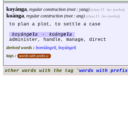
koyánga
,
regular construction (root : yang)
(class 15 : ko- (verbs))
koánga
,
regular construction (root : ang)
(class 15 : ko- (verbs))
to plan a plot, to settle a case
koyáng
el
a
-
koáng
el
a
administer, handle, manage, direct
derived words :
bomíángeli
,
boyángeli
tags :
words with prefix-y-
other words with the tag '
words with prefix