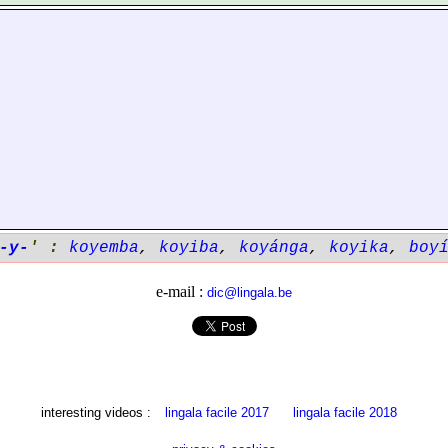
-y-
' :
koyemba
,
koyiba
,
koyánga
,
koyika
,
boy
e-mail :
dic@lingala.be
interesting videos :
lingala facile 2017
lingala facile 2018