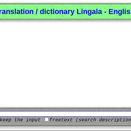
ranslation / dictionary Lingala - Engli
keep the input
freetext (search descriptio