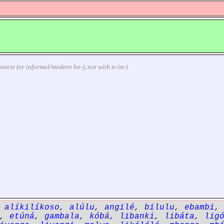
 context (or informal/modern ba-), not with n-/m-)
,
alíkilíkoso
,
alúlu
,
angilé
,
bilulu
,
ebambi
,
etúná
,
gambala
,
kóbá
,
libanki
,
libáta
,
lig