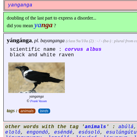
yanganga
doubling of the last part to express a disorder...
ya
nga
did you mean
?
yángánga
,
pl.
bayanganga
(class 9a/10a (2) : - / - (ba-) : plural from
scientific name :
corvus albus
black and white raven
yanganga
©
Frank Vassen
tags :
animals
birds
other words with the tag '
animals
' :
abúlá
eloló
,
engondó
,
eséndé
,
esósoló
,
esulúngútu