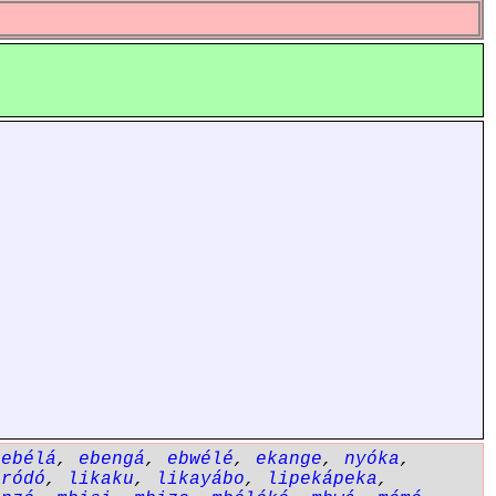
,
ebélá
,
ebengá
,
ebwélé
,
ekange
,
nyóka
,
óródó
,
likaku
,
likayábo
,
lipekápeka
,