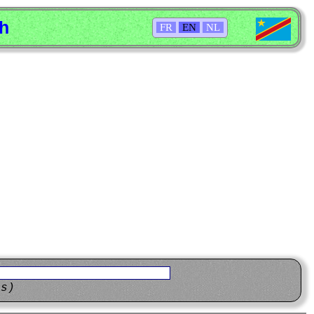
sh
FR
EN
NL
ns)