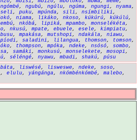
ínzó
,
mbisi
,
mbizo
,
mbólókó
,
mbwá
,
mémé
,
,
ngómbé
,
ngubú
,
ngúlu
,
ngúma
,
ngungi
,
nyama
,
eseli
,
puku
,
mpúnda
,
sili
,
nsímbiliki
,
dokó
,
niama
,
likáko
,
nkoso
,
kúkúrú
,
kúkúlú
,
gembú
,
nkóbá
,
lipiká
,
mpambo
,
monselékéta
,
go
,
nkusú
,
mpate
,
ebuele
,
esele
,
kimpiatu
,
mbusu
,
mpakása
,
mutshopi
,
ndakála
,
niawu
,
mpíodi
,
saladini
,
lilangua
,
thomson
,
tomson
,
póko
,
thompson
,
mpóka
,
ndeke
,
nsósó
,
sombo
,
ása
,
samáki
,
monkusú
,
monselekete
,
mosopi
,
aú
,
séléngé
,
nyawu
,
mbadi
,
shakú
,
púsu
ibáta
,
liswésé
,
lisweswe
,
ndeke
,
soso
,
ó
,
elulu
,
yángánga
,
nkómbénkómbé
,
malebo
,