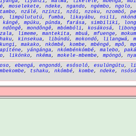
iyanga
,
liyanzi
,
malwa
,
likélélé
,
mbenga
,
mb
é
,
moselekete
,
ndeke
,
ngando
,
ngémbo
,
ngolo
tambo
,
nzálé
,
nzinzi
,
nzói
,
nzoku
,
nzombó
,
p
o
,
limpúlututú
,
fumba
,
likayábu
,
nsili
,
nkón
,
kángé
,
mpúku
,
púnda
,
farása
,
simbiliki
,
lon
,
ndôngê
,
mondôngê
,
mbómbóli
,
kosákosá
,
libon
zala
,
limeme
,
mantekita
,
mbuá
,
mfuenge
,
moku
haku
,
kinsekua
,
libúndú
,
mokondó
,
lilangwá
,
kungi
,
makako
,
nkómbé
,
kombe
,
mbéngé
,
mpô
,
m
apíténe
,
yángánga
,
nkómbénkómbé
,
malebo
,
pak
o
,
likónko
,
nkéma
,
mokele-mbembe
,
mpóngó
,
ny
oso
,
ebengá
,
engondó
,
esósoló
,
esulúngútu
,
l
mbekombe
,
tshaku
,
nkómbé
,
kombe
,
ndeke
,
nsós