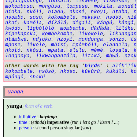
lipungupungu
,
lonsálá
,
liswésé
,
lisweswe
,
l
mokomboso
,
mongúsu
,
lompese
,
mokila
,
mondél
nioka
,
nkóli
,
niaou
,
nkosi
,
nkoyi
,
ntaba
,
n
nsombo
,
soso
,
kokombele
,
makaku
,
nsósó
,
niá
nkoi
,
kaméla
,
díkálá
,
dígalá
,
kángú
,
kángá
kwódo
,
ligbólóló
,
mombemba
,
dádádá
,
lilúku
kipekapeka
,
kombekombe
,
likokolo
,
likuangan
ntámbwe
,
ndjoku
,
nzoyi
,
mondonga
,
sonzo
,
ts
mpose
,
likolo
,
mbisi
,
mpómbóli
,
elandela
,
n
nkotó
,
nkósi
,
mpatá
,
elulu
,
mémé
,
losala
,
k
longonya
,
likwanganzála
,
litaká
,
mbwá
,
nzok
other words with the tag '
birds
' :
alíkilík
kokombele
,
nsósó
,
nkoso
,
kúkúrú
,
kúkúlú
,
ko
mpóngó
,
shakú
yanga
yanga
,
form of a verb
infinitive
:
koyánga
time
: (
etinda
)
imperative
(
run ! let's go ! listen ! ...
)
person
: second person singular (
you
)