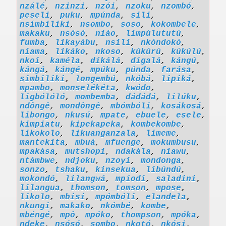
nzálé
,
nzinzi
,
nzói
,
nzoku
,
nzombó
,
peseli
,
puku
,
mpúnda
,
sili
,
nsímbiliki
,
nsombo
,
soso
,
kokombele
,
makaku
,
nsósó
,
niáo
,
limpúlututú
,
fumba
,
likayábu
,
nsili
,
nkóndokó
,
niama
,
likáko
,
nkoso
,
kúkúrú
,
kúkúlú
,
nkoi
,
kaméla
,
díkálá
,
dígalá
,
kángú
,
kángá
,
kángé
,
mpúku
,
púnda
,
farása
,
simbiliki
,
longembú
,
nkóbá
,
lipiká
,
mpambo
,
monselékéta
,
kwódo
,
ligbólóló
,
mombemba
,
dádádá
,
lilúku
,
ndôngê
,
mondôngê
,
mbómbóli
,
kosákosá
,
libongo
,
nkusú
,
mpate
,
ebuele
,
esele
,
kimpiatu
,
kipekapeka
,
kombekombe
,
likokolo
,
likuanganzala
,
limeme
,
mantekita
,
mbuá
,
mfuenge
,
mokumbusu
,
mpakása
,
mutshopi
,
ndakála
,
niawu
,
ntámbwe
,
ndjoku
,
nzoyi
,
mondonga
,
sonzo
,
tshaku
,
kinsekua
,
libúndú
,
mokondó
,
lilangwá
,
mpíodi
,
saladini
,
lilangua
,
thomson
,
tomson
,
mpose
,
likolo
,
mbisi
,
mpómbóli
,
elandela
,
nkungi
,
makako
,
nkómbé
,
kombe
,
mbéngé
,
mpô
,
mpóko
,
thompson
,
mpóka
,
ndeke
,
nsósó
,
sombo
,
nkotó
,
nkósi
,