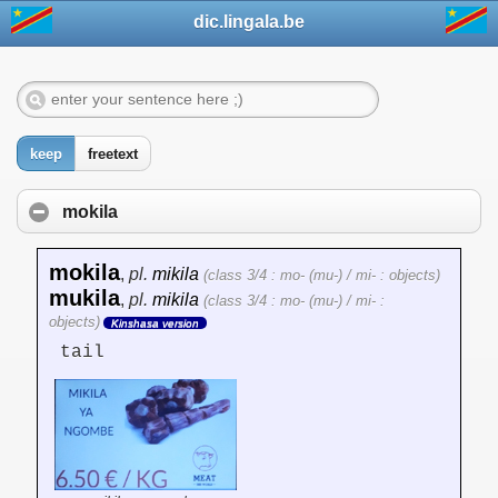
dic.lingala.be
keep
freetext
mokila
mokila
,
pl.
mikila
(class 3/4 : mo- (mu-) / mi- : objects)
mukila
,
pl.
mikila
(class 3/4 : mo- (mu-) / mi- :
objects)
Kinshasa version
tail