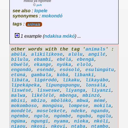
mikila ya ngombe
©
pvh
see also :
lopele
synonymes :
mokondó
tags :
animals
1 example (
ndakisa
mókó
) ...
other words with the tag '
animals
' :
abúlá
,
alíkilíkoso
,
alúlu
,
angilé
,
bilulu
,
ebambi
,
ebélá
,
ebengá
,
ebwélé
,
ekange
,
nyóka
,
eloló
,
engondó
,
eséndé
,
esósoló
,
esulúngútu
,
etúná
,
gambala
,
kóbá
,
libanki
,
libáta
,
ligóródó
,
likaku
,
likayábo
,
lipekápeka
,
lipungupungu
,
lonsálá
,
liswésé
,
lisweswe
,
liyanga
,
liyanzi
,
malwa
,
likélélé
,
mbenga
,
mbínzó
,
mbisi
,
mbizo
,
mbólókó
,
mbwá
,
mémé
,
mokomboso
,
mongúsu
,
lompese
,
mokila
,
mondélé
,
moselekete
,
ndeke
,
ngando
,
ngémbo
,
ngolo
,
ngómbé
,
ngubú
,
ngúlu
,
ngúma
,
ngungi
,
nyama
,
nioka
,
nkóli
,
niaou
,
nkosi
,
nkoyi
,
ntaba
,
ntambo
,