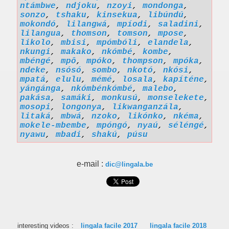
ntámbwe
,
ndjoku
,
nzoyi
,
mondonga
,
sonzo
,
tshaku
,
kinsekua
,
libúndú
,
mokondó
,
lilangwá
,
mpíodi
,
saladini
,
lilangua
,
thomson
,
tomson
,
mpose
,
likolo
,
mbisi
,
mpómbóli
,
elandela
,
nkungi
,
makako
,
nkómbé
,
kombe
,
mbéngé
,
mpô
,
mpóko
,
thompson
,
mpóka
,
ndeke
,
nsósó
,
sombo
,
nkotó
,
nkósi
,
mpatá
,
elulu
,
mémé
,
losala
,
kapíténe
,
yángánga
,
nkómbénkómbé
,
malebo
,
pakása
,
samáki
,
monkusú
,
monselekete
,
mosopi
,
longonya
,
likwanganzála
,
litaká
,
mbwá
,
nzoko
,
likónko
,
nkéma
,
mokele-mbembe
,
mpóngó
,
nyaú
,
séléngé
,
nyawu
,
mbadi
,
shakú
,
púsu
e-mail :
dic@lingala.be
interesting videos :
lingala facile 2017
lingala facile 2018