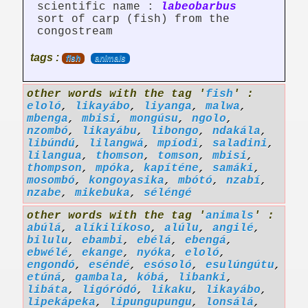
scientific name :
labeobarbus
sort of carp (fish) from the
congostream
tags :
fish
animals
other words with the tag '
fish
' :
eloló
,
likayábo
,
liyanga
,
malwa
,
mbenga
,
mbisi
,
mongúsu
,
ngolo
,
nzombó
,
likayábu
,
libongo
,
ndakála
,
libúndú
,
lilangwá
,
mpíodi
,
saladini
,
lilangua
,
thomson
,
tomson
,
mbisi
,
thompson
,
mpóka
,
kapíténe
,
samáki
,
mosombó
,
kongoyasika
,
mbótó
,
nzabí
,
nzabe
,
mikebuka
,
séléngé
other words with the tag '
animals
' :
abúlá
,
alíkilíkoso
,
alúlu
,
angilé
,
bilulu
,
ebambi
,
ebélá
,
ebengá
,
ebwélé
,
ekange
,
nyóka
,
eloló
,
engondó
,
eséndé
,
esósoló
,
esulúngútu
,
etúná
,
gambala
,
kóbá
,
libanki
,
libáta
,
ligóródó
,
likaku
,
likayábo
,
lipekápeka
,
lipungupungu
,
lonsálá
,