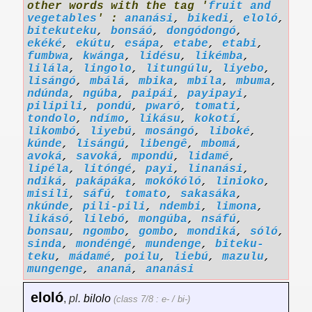
other words with the tag '
fruit and
vegetables
' :
ananási
,
bikedi
,
eloló
,
bitekuteku
,
bonsáó
,
dongódongó
,
ekéké
,
ekútu
,
esápa
,
etabe
,
etabi
,
fumbwa
,
kwánga
,
lidésu
,
likémba
,
lilála
,
lingolo
,
litungúlu
,
liyebo
,
lisángó
,
mbálá
,
mbika
,
mbíla
,
mbuma
,
ndúnda
,
ngúba
,
paipái
,
payipayi
,
pilipili
,
pondú
,
pwaró
,
tomati
,
tondolo
,
ndímo
,
likásu
,
kokotí
,
likombó
,
liyebú
,
mosángó
,
liboké
,
kúnde
,
lisángú
,
libengê
,
mbomá
,
avoká
,
savoká
,
mpondú
,
lidamé
,
lipéla
,
litóngé
,
payi
,
linanási
,
ndiká
,
pakápáka
,
mokókóló
,
linioko
,
misili
,
sáfú
,
tomato
,
sakasáka
,
nkúnde
,
pili-pili
,
ndembi
,
limona
,
likásó
,
lilebó
,
mongúba
,
nsáfú
,
bonsau
,
ngombo
,
gombo
,
mondiká
,
sóló
,
sinda
,
mondéngé
,
mundenge
,
biteku-
teku
,
mádamé
,
poilu
,
liebú
,
mazulu
,
mungenge
,
ananá
,
ananási
eloló
,
pl.
bilolo
(class 7/8 : e- / bi-)