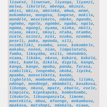
liswésé
,
lisweswe
,
liyanga
,
liyanzi
,
malwa
,
likélélé
,
mbenga
,
mbínzó
,
mbisi
,
mbizo
,
mbólókó
,
mbwá
,
mémé
,
mokomboso
,
mongúsu
,
lompese
,
mokila
,
mondélé
,
moselekete
,
ndeke
,
ngando
,
ngémbo
,
ngolo
,
ngómbé
,
ngubú
,
ngúlu
,
ngúma
,
ngungi
,
nyama
,
nioka
,
nkóli
,
niaou
,
nkosi
,
nkoyi
,
ntaba
,
ntambo
,
nzálé
,
nzinzi
,
nzói
,
nzoku
,
nzombó
,
peseli
,
puku
,
mpúnda
,
sili
,
nsímbiliki
,
nsombo
,
soso
,
kokombele
,
makaku
,
nsósó
,
niáo
,
limpúlututú
,
fumba
,
likayábu
,
nsili
,
nkóndokó
,
niama
,
likáko
,
nkoso
,
kúkúrú
,
kúkúlú
,
nkoi
,
kaméla
,
díkálá
,
dígalá
,
kángú
,
kángá
,
kángé
,
mpúku
,
púnda
,
farása
,
simbiliki
,
longembú
,
nkóbá
,
lipiká
,
mpambo
,
monselékéta
,
kwódo
,
ligbólóló
,
mombemba
,
dádádá
,
lilúku
,
ndôngê
,
mondôngê
,
mbómbóli
,
kosákosá
,
libongo
,
nkusú
,
mpate
,
ebuele
,
esele
,
kimpiatu
,
kipekapeka
,
kombekombe
,
likokolo
,
likuanganzala
,
limeme
,
mantekita
,
mbuá
,
mfuenge
,
mokumbusu
,
mpakása
,
mutshopi
,
ndakála
,
niawu
,