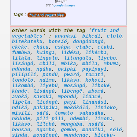
google
src :
google images
tags :
fruit and vegetables
other words with the tag '
fruit and
vegetables
' :
ananási
,
bikedi
,
eloló
,
bitekuteku
,
bonsáó
,
dongódongó
,
ekéké
,
ekútu
,
esápa
,
etabe
,
etabi
,
fumbwa
,
kwánga
,
lidésu
,
likémba
,
lilála
,
lingolo
,
litungúlu
,
liyebo
,
lisángó
,
mbálá
,
mbika
,
mbíla
,
mbuma
,
ndúnda
,
ngúba
,
paipái
,
payipayi
,
pilipili
,
pondú
,
pwaró
,
tomati
,
tondolo
,
ndímo
,
likásu
,
kokotí
,
likombó
,
liyebú
,
mosángó
,
liboké
,
kúnde
,
lisángú
,
libengê
,
mbomá
,
avoká
,
savoká
,
mpondú
,
lidamé
,
lipéla
,
litóngé
,
payi
,
linanási
,
ndiká
,
pakápáka
,
mokókóló
,
linioko
,
misili
,
sáfú
,
tomato
,
sakasáka
,
nkúnde
,
pili-pili
,
ndembi
,
limona
,
likásó
,
lilebó
,
mongúba
,
nsáfú
,
bonsau
,
ngombo
,
gombo
,
mondiká
,
sóló
,
sinda
,
mondéngé
,
mundenge
,
biteku-