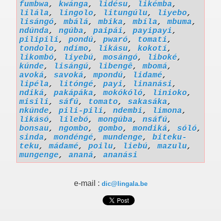
fumbwa
,
kwánga
,
lidésu
,
likémba
,
lilála
,
lingolo
,
litungúlu
,
liyebo
,
lisángó
,
mbálá
,
mbika
,
mbíla
,
mbuma
,
ndúnda
,
ngúba
,
paipái
,
payipayi
,
pilipili
,
pondú
,
pwaró
,
tomati
,
tondolo
,
ndímo
,
likásu
,
kokotí
,
likombó
,
liyebú
,
mosángó
,
liboké
,
kúnde
,
lisángú
,
libengê
,
mbomá
,
avoká
,
savoká
,
mpondú
,
lidamé
,
lipéla
,
litóngé
,
payi
,
linanási
,
ndiká
,
pakápáka
,
mokókóló
,
linioko
,
misili
,
sáfú
,
tomato
,
sakasáka
,
nkúnde
,
pili-pili
,
ndembi
,
limona
,
likásó
,
lilebó
,
mongúba
,
nsáfú
,
bonsau
,
ngombo
,
gombo
,
mondiká
,
sóló
,
sinda
,
mondéngé
,
mundenge
,
biteku-
teku
,
mádamé
,
poilu
,
liebú
,
mazulu
,
mungenge
,
ananá
,
ananási
e-mail :
dic@lingala.be