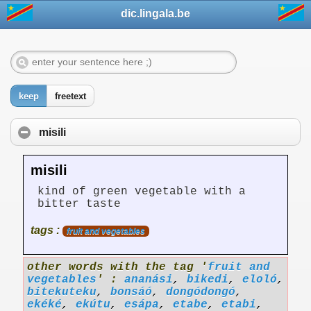
dic.lingala.be
keep
freetext
misili
misili
kind of green vegetable with a
bitter taste
tags :
fruit and vegetables
other words with the tag '
fruit and
vegetables
' :
ananási
,
bikedi
,
eloló
,
bitekuteku
,
bonsáó
,
dongódongó
,
ekéké
,
ekútu
,
esápa
,
etabe
,
etabi
,