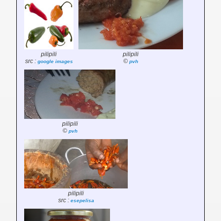
pilipili
pilipili
src :
©
google images
pvh
pilipili
©
pvh
pilipili
src :
esepelisa