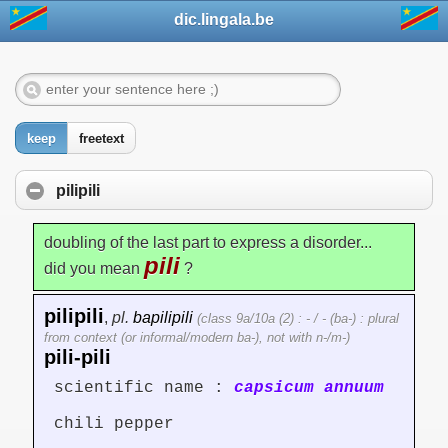
dic.lingala.be
keep
freetext
pilipili
doubling of the last part to express a disorder...
pili
did you mean
?
pilipili
,
pl.
bapilipili
(class 9a/10a (2) : - / - (ba-) : plural
from context (or informal/modern ba-), not with n-/m-)
pili-pili
scientific name :
capsicum annuum
chili pepper