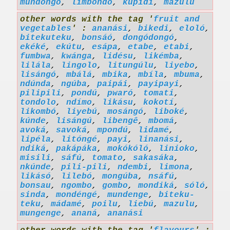
mundóngó
,
limbondó
,
kupidi
,
mazulu
other words with the tag '
fruit and
vegetables
' :
ananási
,
bikedi
,
eloló
,
bitekuteku
,
bonsáó
,
dongódongó
,
ekéké
,
ekútu
,
esápa
,
etabe
,
etabi
,
fumbwa
,
kwánga
,
lidésu
,
likémba
,
lilála
,
lingolo
,
litungúlu
,
liyebo
,
lisángó
,
mbálá
,
mbika
,
mbíla
,
mbuma
,
ndúnda
,
ngúba
,
paipái
,
payipayi
,
pilipili
,
pondú
,
pwaró
,
tomati
,
tondolo
,
ndímo
,
likásu
,
kokotí
,
likombó
,
liyebú
,
mosángó
,
liboké
,
kúnde
,
lisángú
,
libengê
,
mbomá
,
avoká
,
savoká
,
mpondú
,
lidamé
,
lipéla
,
litóngé
,
payi
,
linanási
,
ndiká
,
pakápáka
,
mokókóló
,
linioko
,
misili
,
sáfú
,
tomato
,
sakasáka
,
nkúnde
,
pili-pili
,
ndembi
,
limona
,
likásó
,
lilebó
,
mongúba
,
nsáfú
,
bonsau
,
ngombo
,
gombo
,
mondiká
,
sóló
,
sinda
,
mondéngé
,
mundenge
,
biteku-
teku
,
mádamé
,
poilu
,
liebú
,
mazulu
,
mungenge
,
ananá
,
ananási