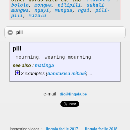
other words with the tag '
flavours
' :
bololo
,
mongwa
,
pilipili
,
sukali
,
mungwa
,
ngayi
,
mungua
,
ngai
,
pili-
pili
,
mazulu
pili
pili
mourning, wearing mourning
see also :
matánga
2 examples (
bandakisa
míbalé
) ...
e-mail :
dic@lingala.be
interesting videos :
lingala facile 2017
lingala facile 2018