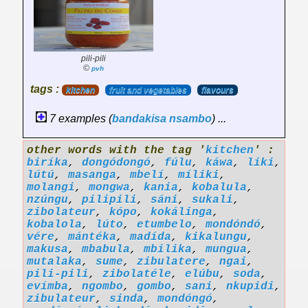
pili-pili
©
pvh
tags :
kitchen
fruit and vegetables
flavours
7 examples (
bandakisa
nsambo
) ...
other words with the tag '
kitchen
' :
biríka
,
dongódongó
,
fúlu
,
káwa
,
liki
,
lútú
,
masanga
,
mbelí
,
míliki
,
molangi
,
mongwa
,
kania
,
kobalula
,
nzúngu
,
pilipili
,
sáni
,
sukali
,
zibolateur
,
kópo
,
kokálinga
,
kobalola
,
lúto
,
etumbelo
,
mondóndó
,
vére
,
mántéka
,
madída
,
kikalungu
,
makusa
,
mbabula
,
mbilika
,
mungua
,
mutalaka
,
sume
,
zibulatere
,
ngai
,
pili-pili
,
zibolatéle
,
elúbu
,
soda
,
evímba
,
ngombo
,
gombo
,
sani
,
nkupidi
,
zibulateur
,
sinda
,
mondóngó
,