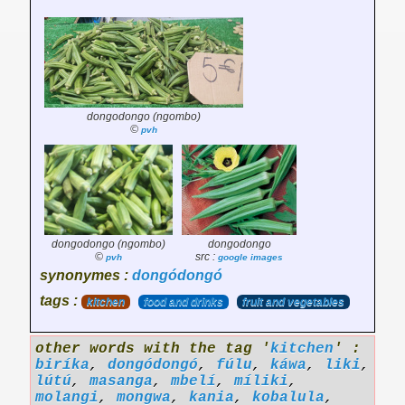
dongodongo (ngombo)
©
pvh
dongodongo (ngombo)
dongodongo
©
src :
pvh
google images
synonymes :
dongódongó
tags :
kitchen
food and drinks
fruit and vegetables
other words with the tag '
kitchen
' :
biríka
,
dongódongó
,
fúlu
,
káwa
,
liki
,
lútú
,
masanga
,
mbelí
,
míliki
,
molangi
,
mongwa
,
kania
,
kobalula
,