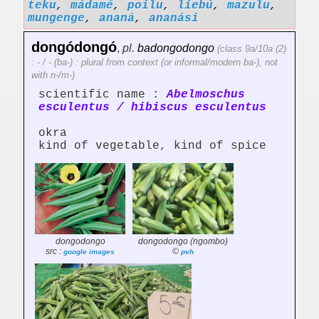
teku
,
mádamé
,
poilu
,
liebú
,
mazulu
,
mungenge
,
ananá
,
ananási
dongódongó
,
pl.
badongodongo
(class 9a/10a (2)
: - / - (ba-) : plural from context (or informal/modern ba-), not
with n-/m-)
scientific name :
Abelmoschus
esculentus / hibiscus esculentus
okra
kind of vegetable, kind of spice
dongodongo
dongodongo (ngombo)
src :
©
google images
pvh