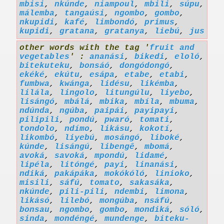
mbisi
,
nkúnde
,
niampoul
,
mbili
,
súpu
,
málemba
,
tangaúsi
,
ngombo
,
gombo
,
nkupidi
,
kafé
,
limbondó
,
primus
,
kupidi
,
gratana
,
gratanya
,
liebú
,
jus
other words with the tag '
fruit and
vegetables
' :
ananási
,
bikedi
,
eloló
,
bitekuteku
,
bonsáó
,
dongódongó
,
ekéké
,
ekútu
,
esápa
,
etabe
,
etabi
,
fumbwa
,
kwánga
,
lidésu
,
likémba
,
lilála
,
lingolo
,
litungúlu
,
liyebo
,
lisángó
,
mbálá
,
mbika
,
mbíla
,
mbuma
,
ndúnda
,
ngúba
,
paipái
,
payipayi
,
pilipili
,
pondú
,
pwaró
,
tomati
,
tondolo
,
ndímo
,
likásu
,
kokotí
,
likombó
,
liyebú
,
mosángó
,
liboké
,
kúnde
,
lisángú
,
libengê
,
mbomá
,
avoká
,
savoká
,
mpondú
,
lidamé
,
lipéla
,
litóngé
,
payi
,
linanási
,
ndiká
,
pakápáka
,
mokókóló
,
linioko
,
misili
,
sáfú
,
tomato
,
sakasáka
,
nkúnde
,
pili-pili
,
ndembi
,
limona
,
likásó
,
lilebó
,
mongúba
,
nsáfú
,
bonsau
,
ngombo
,
gombo
,
mondiká
,
sóló
,
sinda
,
mondéngé
,
mundenge
,
biteku-