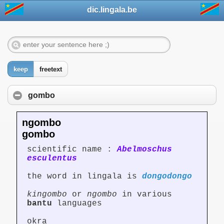
dic.lingala.be
keep
freetext
gombo
ngombo
gombo
scientific name :
Abelmoschus
esculentus
the word in lingala is
dongodongo
kingombo
or
ngombo
in various
bantu
languages
okra