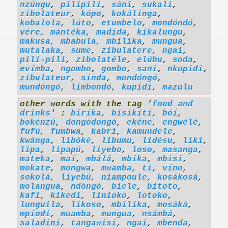
nzúngu
,
pilipili
,
sáni
,
sukali
,
zibolateur
,
kópo
,
kokálinga
,
kobalola
,
lúto
,
etumbelo
,
mondóndó
,
vére
,
mántéka
,
madída
,
kikalungu
,
makusa
,
mbabula
,
mbilika
,
mungua
,
mutalaka
,
sume
,
zibulatere
,
ngai
,
pili-pili
,
zibolatéle
,
elúbu
,
soda
,
evímba
,
ngombo
,
gombo
,
sani
,
nkupidi
,
zibulateur
,
sinda
,
mondóngó
,
mundóngó
,
limbondó
,
kupidi
,
mazulu
other words with the tag '
food and
drinks
' :
biríka
,
bisikíti
,
bóí
,
bokénzú
,
dongódongó
,
ekéne
,
engwélé
,
fufú
,
fumbwa
,
kabri
,
kamundele
,
kwánga
,
libóké
,
libumu
,
lidésu
,
liki
,
lipa
,
lipapú
,
liyebo
,
loso
,
masanga
,
mateka
,
maí
,
mbálá
,
mbika
,
mbisi
,
mokate
,
mongwa
,
mwamba
,
ti
,
víno
,
sokolá
,
liyebú
,
niampoule
,
kosákosá
,
molangua
,
ndóngó
,
biele
,
bitoto
,
kafi
,
kikedi
,
linioko
,
lotoko
,
lunguila
,
likoso
,
mbilika
,
mosáká
,
mpíodi
,
muamba
,
mungua
,
nsámbá
,
saladini
,
tangawisi
,
ngai
,
mbenda
,