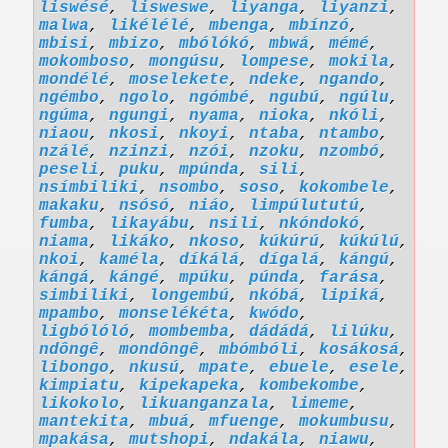
liswésé
,
lisweswe
,
liyanga
,
liyanzi
,
malwa
,
likélélé
,
mbenga
,
mbínzó
,
mbisi
,
mbizo
,
mbólókó
,
mbwá
,
mémé
,
mokomboso
,
mongúsu
,
lompese
,
mokila
,
mondélé
,
moselekete
,
ndeke
,
ngando
,
ngémbo
,
ngolo
,
ngómbé
,
ngubú
,
ngúlu
,
ngúma
,
ngungi
,
nyama
,
nioka
,
nkóli
,
niaou
,
nkosi
,
nkoyi
,
ntaba
,
ntambo
,
nzálé
,
nzinzi
,
nzói
,
nzoku
,
nzombó
,
peseli
,
puku
,
mpúnda
,
sili
,
nsímbiliki
,
nsombo
,
soso
,
kokombele
,
makaku
,
nsósó
,
niáo
,
limpúlututú
,
fumba
,
likayábu
,
nsili
,
nkóndokó
,
niama
,
likáko
,
nkoso
,
kúkúrú
,
kúkúlú
,
nkoi
,
kaméla
,
díkálá
,
dígalá
,
kángú
,
kángá
,
kángé
,
mpúku
,
púnda
,
farása
,
simbiliki
,
longembú
,
nkóbá
,
lipiká
,
mpambo
,
monselékéta
,
kwódo
,
ligbólóló
,
mombemba
,
dádádá
,
lilúku
,
ndôngê
,
mondôngê
,
mbómbóli
,
kosákosá
,
libongo
,
nkusú
,
mpate
,
ebuele
,
esele
,
kimpiatu
,
kipekapeka
,
kombekombe
,
likokolo
,
likuanganzala
,
limeme
,
mantekita
,
mbuá
,
mfuenge
,
mokumbusu
,
mpakása
,
mutshopi
,
ndakála
,
niawu
,