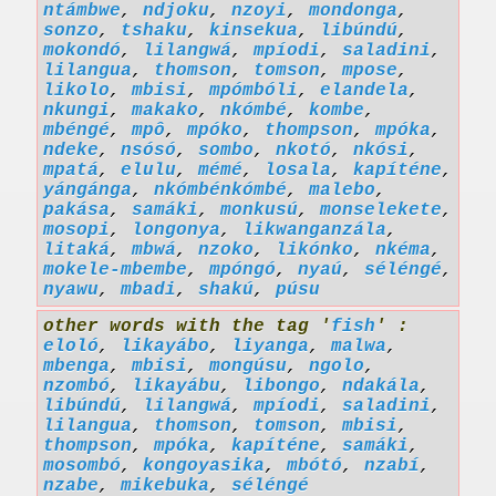
ntámbwe
,
ndjoku
,
nzoyi
,
mondonga
,
sonzo
,
tshaku
,
kinsekua
,
libúndú
,
mokondó
,
lilangwá
,
mpíodi
,
saladini
,
lilangua
,
thomson
,
tomson
,
mpose
,
likolo
,
mbisi
,
mpómbóli
,
elandela
,
nkungi
,
makako
,
nkómbé
,
kombe
,
mbéngé
,
mpô
,
mpóko
,
thompson
,
mpóka
,
ndeke
,
nsósó
,
sombo
,
nkotó
,
nkósi
,
mpatá
,
elulu
,
mémé
,
losala
,
kapíténe
,
yángánga
,
nkómbénkómbé
,
malebo
,
pakása
,
samáki
,
monkusú
,
monselekete
,
mosopi
,
longonya
,
likwanganzála
,
litaká
,
mbwá
,
nzoko
,
likónko
,
nkéma
,
mokele-mbembe
,
mpóngó
,
nyaú
,
séléngé
,
nyawu
,
mbadi
,
shakú
,
púsu
other words with the tag '
fish
' :
eloló
,
likayábo
,
liyanga
,
malwa
,
mbenga
,
mbisi
,
mongúsu
,
ngolo
,
nzombó
,
likayábu
,
libongo
,
ndakála
,
libúndú
,
lilangwá
,
mpíodi
,
saladini
,
lilangua
,
thomson
,
tomson
,
mbisi
,
thompson
,
mpóka
,
kapíténe
,
samáki
,
mosombó
,
kongoyasika
,
mbótó
,
nzabí
,
nzabe
,
mikebuka
,
séléngé