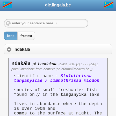
dic.lingala.be
keep
freetext
ndakala
ndakála
,
pl.
bandakala
(class 9/10 (2) : - / - (ba-) :
plural invariable from context (or informal/modern ba-))
scientific name :
Stolothrissa
tanganyicae / Limnothrissa miodon
species of small freshwater fish
found only in the
tanganyika
lake
lives in abundance where the depth
is over 100m and
comes to the surface at night. The