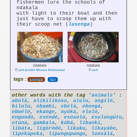
fishermen lure the schools of
ndakala
with light to their boat and then
just have to scoop them up with
their scoop net (
lusenga
)
ndakala
ndakala
©
©
pvh (Letitia Nkanza Kalawuma)
pvh
tags :
animals
fish
other words with the tag '
animals
' :
abúlá
,
alíkilíkoso
,
alúlu
,
angilé
,
bilulu
,
ebambi
,
ebélá
,
ebengá
,
ebwélé
,
ekange
,
nyóka
,
eloló
,
engondó
,
eséndé
,
esósoló
,
esulúngútu
,
etúná
,
gambala
,
kóbá
,
libanki
,
libáta
,
ligóródó
,
likaku
,
likayábo
,
lipekápeka
,
lipungupungu
,
lonsálá
,