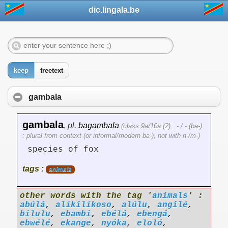
dic.lingala.be
keep
freetext
gambala
gambala
,
pl.
bagambala
(class 9a/10a (2) : - / - (ba-)
: plural from context (or informal/modern ba-), not with n-/m-)
species of fox
tags :
animals
other words with the tag '
animals
' :
abúlá
,
alíkilíkoso
,
alúlu
,
angilé
,
bilulu
,
ebambi
,
ebélá
,
ebengá
,
ebwélé
,
ekange
,
nyóka
,
eloló
,