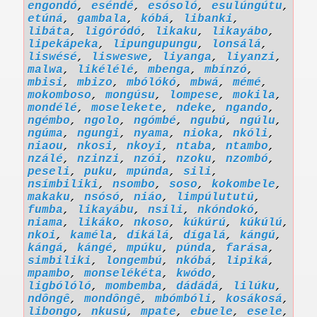
engondó
,
eséndé
,
esósoló
,
esulúngútu
,
etúná
,
gambala
,
kóbá
,
libanki
,
libáta
,
ligóródó
,
likaku
,
likayábo
,
lipekápeka
,
lipungupungu
,
lonsálá
,
liswésé
,
lisweswe
,
liyanga
,
liyanzi
,
malwa
,
likélélé
,
mbenga
,
mbínzó
,
mbisi
,
mbizo
,
mbólókó
,
mbwá
,
mémé
,
mokomboso
,
mongúsu
,
lompese
,
mokila
,
mondélé
,
moselekete
,
ndeke
,
ngando
,
ngémbo
,
ngolo
,
ngómbé
,
ngubú
,
ngúlu
,
ngúma
,
ngungi
,
nyama
,
nioka
,
nkóli
,
niaou
,
nkosi
,
nkoyi
,
ntaba
,
ntambo
,
nzálé
,
nzinzi
,
nzói
,
nzoku
,
nzombó
,
peseli
,
puku
,
mpúnda
,
sili
,
nsímbiliki
,
nsombo
,
soso
,
kokombele
,
makaku
,
nsósó
,
niáo
,
limpúlututú
,
fumba
,
likayábu
,
nsili
,
nkóndokó
,
niama
,
likáko
,
nkoso
,
kúkúrú
,
kúkúlú
,
nkoi
,
kaméla
,
díkálá
,
dígalá
,
kángú
,
kángá
,
kángé
,
mpúku
,
púnda
,
farása
,
simbiliki
,
longembú
,
nkóbá
,
lipiká
,
mpambo
,
monselékéta
,
kwódo
,
ligbólóló
,
mombemba
,
dádádá
,
lilúku
,
ndôngê
,
mondôngê
,
mbómbóli
,
kosákosá
,
libongo
,
nkusú
,
mpate
,
ebuele
,
esele
,