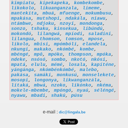
kimpiatu
,
kipekapeka
,
kombekombe
,
likokolo
,
likuanganzala
,
limeme
,
mantekita
,
mbuá
,
mfuenge
,
mokumbusu
,
mpakása
,
mutshopi
,
ndakála
,
niawu
,
ntámbwe
,
ndjoku
,
nzoyi
,
mondonga
,
sonzo
,
tshaku
,
kinsekua
,
libúndú
,
mokondó
,
lilangwá
,
mpíodi
,
saladini
,
lilangua
,
thomson
,
tomson
,
mpose
,
likolo
,
mbisi
,
mpómbóli
,
elandela
,
nkungi
,
makako
,
nkómbé
,
kombe
,
mbéngé
,
mpô
,
mpóko
,
thompson
,
mpóka
,
ndeke
,
nsósó
,
sombo
,
nkotó
,
nkósi
,
mpatá
,
elulu
,
mémé
,
losala
,
kapíténe
,
yángánga
,
nkómbénkómbé
,
malebo
,
pakása
,
samáki
,
monkusú
,
monselekete
,
mosopi
,
longonya
,
likwanganzála
,
litaká
,
mbwá
,
nzoko
,
likónko
,
nkéma
,
mokele-mbembe
,
mpóngó
,
nyaú
,
séléngé
,
nyawu
,
mbadi
,
shakú
,
púsu
e-mail :
dic@lingala.be