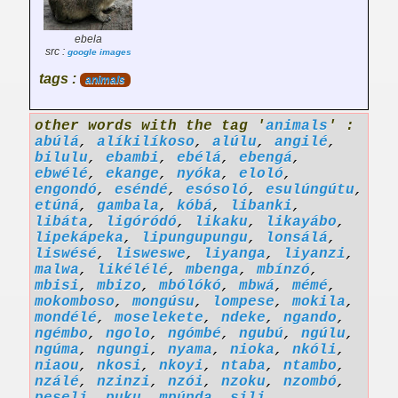
ebela
src :
google images
tags :
animals
other words with the tag '
animals
' :
abúlá
,
alíkilíkoso
,
alúlu
,
angilé
,
bilulu
,
ebambi
,
ebélá
,
ebengá
,
ebwélé
,
ekange
,
nyóka
,
eloló
,
engondó
,
eséndé
,
esósoló
,
esulúngútu
,
etúná
,
gambala
,
kóbá
,
libanki
,
libáta
,
ligóródó
,
likaku
,
likayábo
,
lipekápeka
,
lipungupungu
,
lonsálá
,
liswésé
,
lisweswe
,
liyanga
,
liyanzi
,
malwa
,
likélélé
,
mbenga
,
mbínzó
,
mbisi
,
mbizo
,
mbólókó
,
mbwá
,
mémé
,
mokomboso
,
mongúsu
,
lompese
,
mokila
,
mondélé
,
moselekete
,
ndeke
,
ngando
,
ngémbo
,
ngolo
,
ngómbé
,
ngubú
,
ngúlu
,
ngúma
,
ngungi
,
nyama
,
nioka
,
nkóli
,
niaou
,
nkosi
,
nkoyi
,
ntaba
,
ntambo
,
nzálé
,
nzinzi
,
nzói
,
nzoku
,
nzombó
,