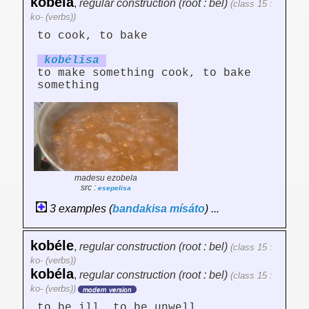
kobéla
,
regular construction (root : bel)
(class 15 :
ko- (verbs))
to cook, to bake
kobél
is
a
to make something cook, to bake
something
madesu ezobela
src :
esepelisa
3 examples (
bandakisa
mísáto
) ...
kobéle
,
regular construction (root : bel)
(class 15 :
ko- (verbs))
kobéla
,
regular construction (root : bel)
(class 15 :
ko- (verbs))
modern version
to be ill, to be unwell