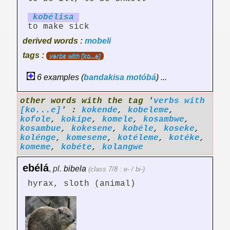
kobél
is
a
to make sick
derived words :
mobeli
tags :
verbs with [ko...e]
6 examples (
bandakisa
motóbá
) ...
other words with the tag '
verbs with
[ko...e]
' :
kokende
,
kobeleme
,
kofole
,
kokipe
,
komele
,
kosambwe
,
kosambue
,
kokesene
,
kobéle
,
koseke
,
kolénge
,
komesene
,
kotéleme
,
kotéke
,
komeme
,
kobéte
,
kolangwe
ebélá
,
pl.
bibela
(class 7/8 : e- / bi-)
hyrax, sloth (animal)