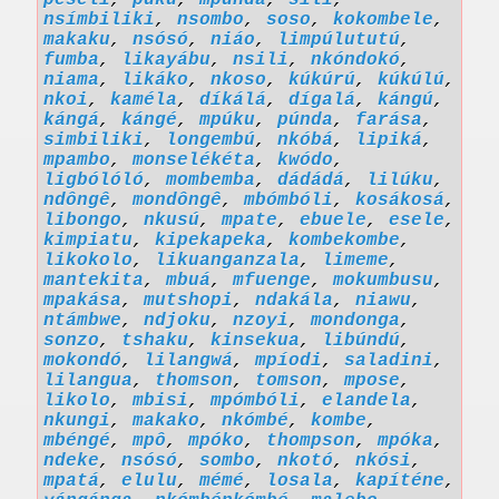
peseli
,
puku
,
mpúnda
,
sili
,
nsímbiliki
,
nsombo
,
soso
,
kokombele
,
makaku
,
nsósó
,
niáo
,
limpúlututú
,
fumba
,
likayábu
,
nsili
,
nkóndokó
,
niama
,
likáko
,
nkoso
,
kúkúrú
,
kúkúlú
,
nkoi
,
kaméla
,
díkálá
,
dígalá
,
kángú
,
kángá
,
kángé
,
mpúku
,
púnda
,
farása
,
simbiliki
,
longembú
,
nkóbá
,
lipiká
,
mpambo
,
monselékéta
,
kwódo
,
ligbólóló
,
mombemba
,
dádádá
,
lilúku
,
ndôngê
,
mondôngê
,
mbómbóli
,
kosákosá
,
libongo
,
nkusú
,
mpate
,
ebuele
,
esele
,
kimpiatu
,
kipekapeka
,
kombekombe
,
likokolo
,
likuanganzala
,
limeme
,
mantekita
,
mbuá
,
mfuenge
,
mokumbusu
,
mpakása
,
mutshopi
,
ndakála
,
niawu
,
ntámbwe
,
ndjoku
,
nzoyi
,
mondonga
,
sonzo
,
tshaku
,
kinsekua
,
libúndú
,
mokondó
,
lilangwá
,
mpíodi
,
saladini
,
lilangua
,
thomson
,
tomson
,
mpose
,
likolo
,
mbisi
,
mpómbóli
,
elandela
,
nkungi
,
makako
,
nkómbé
,
kombe
,
mbéngé
,
mpô
,
mpóko
,
thompson
,
mpóka
,
ndeke
,
nsósó
,
sombo
,
nkotó
,
nkósi
,
mpatá
,
elulu
,
mémé
,
losala
,
kapíténe
,