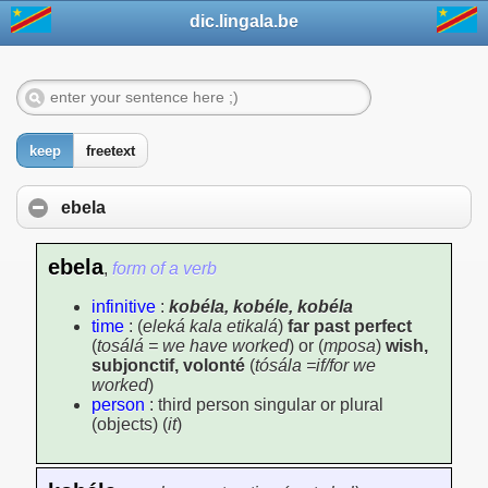
dic.lingala.be
keep
freetext
ebela
ebela
,
form of a verb
infinitive
:
kobéla, kobéle, kobéla
time
: (
eleká kala etikalá
)
far past perfect
(
tosálá = we have worked
) or (
mposa
)
wish,
subjonctif, volonté
(
tósála =if/for we
worked
)
person
: third person singular or plural
(objects) (
it
)