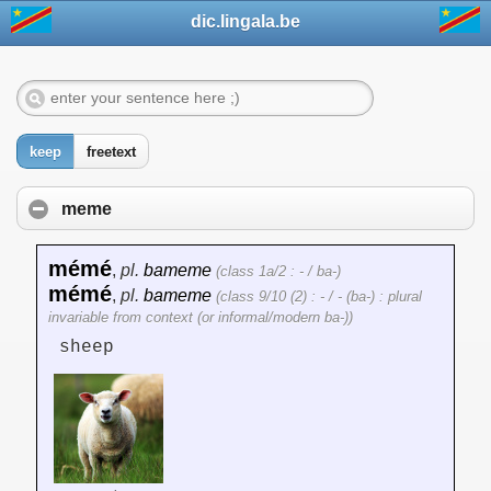
dic.lingala.be
keep
freetext
meme
mémé
,
pl.
bameme
(class 1a/2 : - / ba-)
mémé
,
pl.
bameme
(class 9/10 (2) : - / - (ba-) : plural
invariable from context (or informal/modern ba-))
sheep