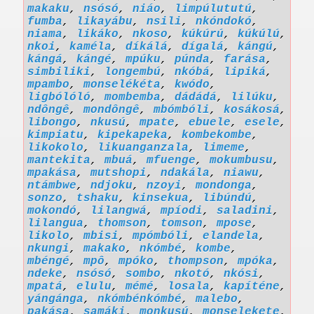
makaku
,
nsósó
,
niáo
,
limpúlututú
,
fumba
,
likayábu
,
nsili
,
nkóndokó
,
niama
,
likáko
,
nkoso
,
kúkúrú
,
kúkúlú
,
nkoi
,
kaméla
,
díkálá
,
dígalá
,
kángú
,
kángá
,
kángé
,
mpúku
,
púnda
,
farása
,
simbiliki
,
longembú
,
nkóbá
,
lipiká
,
mpambo
,
monselékéta
,
kwódo
,
ligbólóló
,
mombemba
,
dádádá
,
lilúku
,
ndôngê
,
mondôngê
,
mbómbóli
,
kosákosá
,
libongo
,
nkusú
,
mpate
,
ebuele
,
esele
,
kimpiatu
,
kipekapeka
,
kombekombe
,
likokolo
,
likuanganzala
,
limeme
,
mantekita
,
mbuá
,
mfuenge
,
mokumbusu
,
mpakása
,
mutshopi
,
ndakála
,
niawu
,
ntámbwe
,
ndjoku
,
nzoyi
,
mondonga
,
sonzo
,
tshaku
,
kinsekua
,
libúndú
,
mokondó
,
lilangwá
,
mpíodi
,
saladini
,
lilangua
,
thomson
,
tomson
,
mpose
,
likolo
,
mbisi
,
mpómbóli
,
elandela
,
nkungi
,
makako
,
nkómbé
,
kombe
,
mbéngé
,
mpô
,
mpóko
,
thompson
,
mpóka
,
ndeke
,
nsósó
,
sombo
,
nkotó
,
nkósi
,
mpatá
,
elulu
,
mémé
,
losala
,
kapíténe
,
yángánga
,
nkómbénkómbé
,
malebo
,
pakása
,
samáki
,
monkusú
,
monselekete
,