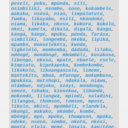
peseli
,
puku
,
mpúnda
,
sili
,
nsímbiliki
,
nsombo
,
soso
,
kokombele
,
makaku
,
nsósó
,
niáo
,
limpúlututú
,
fumba
,
likayábu
,
nsili
,
nkóndokó
,
niama
,
likáko
,
nkoso
,
kúkúrú
,
kúkúlú
,
nkoi
,
kaméla
,
díkálá
,
dígalá
,
kángú
,
kángá
,
kángé
,
mpúku
,
púnda
,
farása
,
simbiliki
,
longembú
,
nkóbá
,
lipiká
,
mpambo
,
monselékéta
,
kwódo
,
ligbólóló
,
mombemba
,
dádádá
,
lilúku
,
ndôngê
,
mondôngê
,
mbómbóli
,
kosákosá
,
libongo
,
nkusú
,
mpate
,
ebuele
,
esele
,
kimpiatu
,
kipekapeka
,
kombekombe
,
likokolo
,
likuanganzala
,
limeme
,
mantekita
,
mbuá
,
mfuenge
,
mokumbusu
,
mpakása
,
mutshopi
,
ndakála
,
niawu
,
ntámbwe
,
ndjoku
,
nzoyi
,
mondonga
,
sonzo
,
tshaku
,
kinsekua
,
libúndú
,
mokondó
,
lilangwá
,
mpíodi
,
saladini
,
lilangua
,
thomson
,
tomson
,
mpose
,
likolo
,
mbisi
,
mpómbóli
,
elandela
,
nkungi
,
makako
,
nkómbé
,
kombe
,
mbéngé
,
mpô
,
mpóko
,
thompson
,
mpóka
,
ndeke
,
nsósó
,
sombo
,
nkotó
,
nkósi
,
mpatá
,
elulu
,
mémé
,
losala
,
kapíténe
,