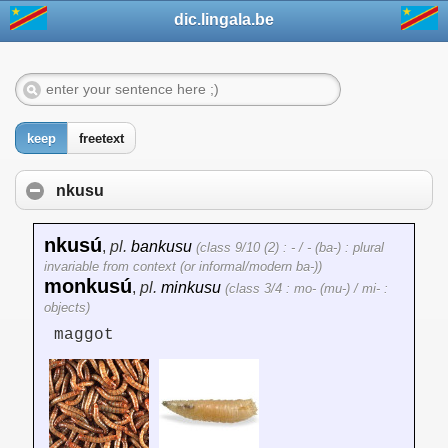
dic.lingala.be
keep
freetext
nkusu
nkusú
,
pl.
bankusu
(class 9/10 (2) : - / - (ba-) : plural
invariable from context (or informal/modern ba-))
monkusú
,
pl.
minkusu
(class 3/4 : mo- (mu-) / mi- :
objects)
maggot