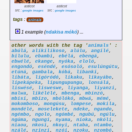
asticot
asticot
src :
src :
google images
google images
tags :
animals
1 example (
ndakisa
mókó
) ...
other words with the tag '
animals
' :
abúlá
,
alíkilíkoso
,
alúlu
,
angilé
,
bilulu
,
ebambi
,
ebélá
,
ebengá
,
ebwélé
,
ekange
,
nyóka
,
eloló
,
engondó
,
eséndé
,
esósoló
,
esulúngútu
,
etúná
,
gambala
,
kóbá
,
libanki
,
libáta
,
ligóródó
,
likaku
,
likayábo
,
lipekápeka
,
lipungupungu
,
lonsálá
,
liswésé
,
lisweswe
,
liyanga
,
liyanzi
,
malwa
,
likélélé
,
mbenga
,
mbínzó
,
mbisi
,
mbizo
,
mbólókó
,
mbwá
,
mémé
,
mokomboso
,
mongúsu
,
lompese
,
mokila
,
mondélé
,
moselekete
,
ndeke
,
ngando
,
ngémbo
,
ngolo
,
ngómbé
,
ngubú
,
ngúlu
,
ngúma
,
ngungi
,
nyama
,
nioka
,
nkóli
,
niaou
,
nkosi
,
nkoyi
,
ntaba
,
ntambo
,
nzálé
,
nzinzi
,
nzói
,
nzoku
,
nzombó
,