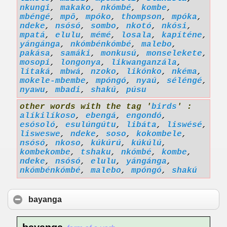
nkungi
,
makako
,
nkómbé
,
kombe
,
mbéngé
,
mpô
,
mpóko
,
thompson
,
mpóka
,
ndeke
,
nsósó
,
sombo
,
nkotó
,
nkósi
,
mpatá
,
elulu
,
mémé
,
losala
,
kapíténe
,
yángánga
,
nkómbénkómbé
,
malebo
,
pakása
,
samáki
,
monkusú
,
monselekete
,
mosopi
,
longonya
,
likwanganzála
,
litaká
,
mbwá
,
nzoko
,
likónko
,
nkéma
,
mokele-mbembe
,
mpóngó
,
nyaú
,
séléngé
,
nyawu
,
mbadi
,
shakú
,
púsu
other words with the tag '
birds
' :
alíkilíkoso
,
ebengá
,
engondó
,
esósoló
,
esulúngútu
,
libáta
,
liswésé
,
lisweswe
,
ndeke
,
soso
,
kokombele
,
nsósó
,
nkoso
,
kúkúrú
,
kúkúlú
,
kombekombe
,
tshaku
,
nkómbé
,
kombe
,
ndeke
,
nsósó
,
elulu
,
yángánga
,
nkómbénkómbé
,
malebo
,
mpóngó
,
shakú
bayanga