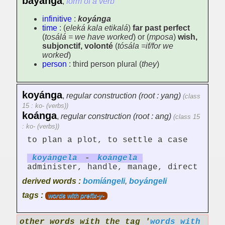
bayanga
,
form of a verb
infinitive
:
koyánga
time
: (
eleká kala etikalá
)
far past perfect
(
tosálá = we have worked
) or (
mposa
)
wish,
subjonctif, volonté
(
tósála =if/for we
worked
)
person
: third person plural (
they
)
koyánga
,
regular construction (root : yang)
(class
15 : ko- (verbs))
koánga
,
regular construction (root : ang)
(class 15
: ko- (verbs))
to plan a plot, to settle a case
koyáng
el
a
-
koáng
el
a
administer, handle, manage, direct
derived words :
bomíángeli
,
boyángeli
tags :
words with prefix-y-
other words with the tag '
words with