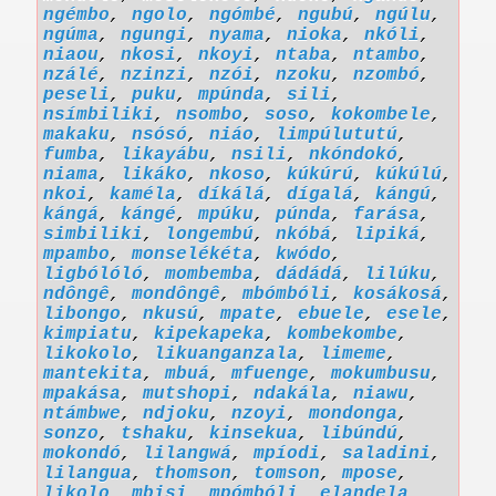
ngémbo
,
ngolo
,
ngómbé
,
ngubú
,
ngúlu
,
ngúma
,
ngungi
,
nyama
,
nioka
,
nkóli
,
niaou
,
nkosi
,
nkoyi
,
ntaba
,
ntambo
,
nzálé
,
nzinzi
,
nzói
,
nzoku
,
nzombó
,
peseli
,
puku
,
mpúnda
,
sili
,
nsímbiliki
,
nsombo
,
soso
,
kokombele
,
makaku
,
nsósó
,
niáo
,
limpúlututú
,
fumba
,
likayábu
,
nsili
,
nkóndokó
,
niama
,
likáko
,
nkoso
,
kúkúrú
,
kúkúlú
,
nkoi
,
kaméla
,
díkálá
,
dígalá
,
kángú
,
kángá
,
kángé
,
mpúku
,
púnda
,
farása
,
simbiliki
,
longembú
,
nkóbá
,
lipiká
,
mpambo
,
monselékéta
,
kwódo
,
ligbólóló
,
mombemba
,
dádádá
,
lilúku
,
ndôngê
,
mondôngê
,
mbómbóli
,
kosákosá
,
libongo
,
nkusú
,
mpate
,
ebuele
,
esele
,
kimpiatu
,
kipekapeka
,
kombekombe
,
likokolo
,
likuanganzala
,
limeme
,
mantekita
,
mbuá
,
mfuenge
,
mokumbusu
,
mpakása
,
mutshopi
,
ndakála
,
niawu
,
ntámbwe
,
ndjoku
,
nzoyi
,
mondonga
,
sonzo
,
tshaku
,
kinsekua
,
libúndú
,
mokondó
,
lilangwá
,
mpíodi
,
saladini
,
lilangua
,
thomson
,
tomson
,
mpose
,
likolo
,
mbisi
,
mpómbóli
,
elandela
,