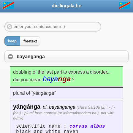
dic.lingala.be
keep
freetext
bayanganga
doubling of the last part to express a disorder...
baya
nga
did you mean
?
plural of
"yángánga"
yángánga
,
pl.
bayanganga
(class 9a/10a (2) : - / -
(ba-) : plural from context (or informal/modern ba-), not with
n-/m-)
scientific name :
corvus albus
black and white raven