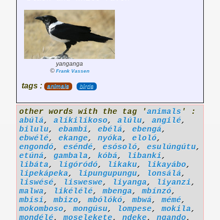
yanganga
©
Frank Vassen
tags :
animals
birds
other words with the tag '
animals
' :
abúlá
,
alíkilíkoso
,
alúlu
,
angilé
,
bilulu
,
ebambi
,
ebélá
,
ebengá
,
ebwélé
,
ekange
,
nyóka
,
eloló
,
engondó
,
eséndé
,
esósoló
,
esulúngútu
,
etúná
,
gambala
,
kóbá
,
libanki
,
libáta
,
ligóródó
,
likaku
,
likayábo
,
lipekápeka
,
lipungupungu
,
lonsálá
,
liswésé
,
lisweswe
,
liyanga
,
liyanzi
,
malwa
,
likélélé
,
mbenga
,
mbínzó
,
mbisi
,
mbizo
,
mbólókó
,
mbwá
,
mémé
,
mokomboso
,
mongúsu
,
lompese
,
mokila
,
mondélé
,
moselekete
,
ndeke
,
ngando
,