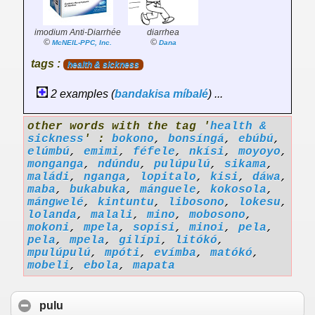
imodium Anti-Diarrhée
diarrhea
©
©
McNEIL-PPC, Inc.
Dana
tags :
health & sickness
2 examples (
bandakisa
míbalé
) ...
other words with the tag '
health &
sickness
' :
bokono
,
bonsíngá
,
ebúbú
,
elúmbú
,
emimi
,
féfele
,
nkísi
,
moyoyo
,
monganga
,
ndúndu
,
pulúpulú
,
sikama
,
maládi
,
nganga
,
lopitalo
,
kisi
,
dáwa
,
maba
,
bukabuka
,
mánguele
,
kokosola
,
mángwelé
,
kintuntu
,
libosono
,
lokesu
,
lolanda
,
malali
,
mino
,
mobosono
,
mokoni
,
mpela
,
sopísi
,
minoi
,
pela
,
pela
,
mpela
,
gilípi
,
litókó
,
mpulúpulú
,
mpóti
,
evímba
,
matókó
,
mobeli
,
ebola
,
mapata
pulu