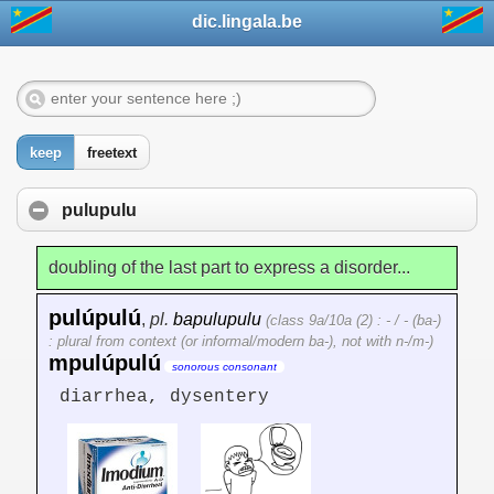
dic.lingala.be
keep
freetext
pulupulu
doubling of the last part to express a disorder...
pulúpulú
,
pl.
bapulupulu
(class 9a/10a (2) : - / - (ba-)
: plural from context (or informal/modern ba-), not with n-/m-)
mpulúpulú
sonorous consonant
diarrhea, dysentery